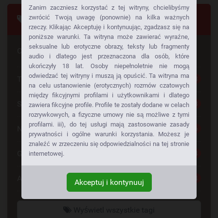
Zanim zaczniesz korzystać z tej witryny, chcielibyśmy
Tagi
zwrócić Twoją uwagę (ponownie) na kilka ważnych
rzeczy. Klikając Akceptuję i kontynuując, zgadzasz się na
poniższe warunki. Ta witryna może zawierać wyraźne,
seksualne lub erotyczne obrazy, teksty lub fragmenty
Czy szuka Pan czegoś konkretnego
audio i dlatego jest przeznaczona dla osób, które
ukończyły 18 lat. Osoby niepełnoletnie nie mogą
odwiedzać tej witryny i muszą ją opuścić. Ta witryna ma
Tylko dla Dorosłych
28
na celu ustanowienie (erotycznych) rozmów czatowych
między fikcyjnymi profilami i użytkownikami i dlatego
Seks Za Darmo
28
zawiera fikcyjne profile. Profile te zostały dodane w celach
rozrywkowych, a fizyczne umowy nie są możliwe z tymi
profilami. iii), do tej usługi mają zastosowanie zasady
Napalone Dziewczyny
26
prywatności i ogólne warunki korzystania. Możesz je
znaleźć w zrzeczeniu się odpowiedzialności na tej stronie
Gorące Dziewczyny
24
internetowej.
Anonse Erotyczne
24
Akceptuj i kontynuuj
Wyświetl wszystkie tagi