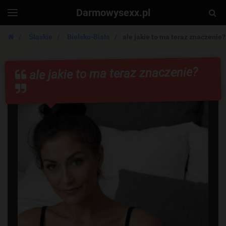
Darmowysexx.pl
Togg
Toggle
navigation
Sear
Śląskie
Bielsko-Biała
ale jakie to ma teraz znaczenie?
ale jakie to ma teraz znaczenie?