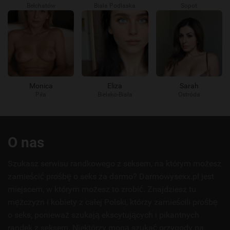
Bełchatów
Biała Podlaska
Sopot
Monica
Eliza
Sarah
Piła
Bielsko-Biała
Ostróda
Przydatne
O nas
linki
Szukasz serwisu randkowego z seksem, na którym możesz
zamieścić prośbę o seks za darmo? Darmowysexx.pl jest
miejscem, w którym możesz to zrobić. Znajdziesz tu
mężczyzn i kobiety z całej Polski, którzy zamieścili prośbę
o seks, ponieważ szukają ekscytujących i pikantnych
randek z seksem. Niektórzy mogą szukać przygody na