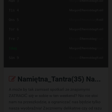
Mån 3
Morgon
Eftermiddag
Kväll
Tis 4
Morgon
Eftermiddag
Kväll
Ons 5
Morgon
Eftermiddag
Kväll
Tor 6
Morgon
Eftermiddag
Kväll
Fre 7
Morgon
Eftermiddag
Kväll
Idag
Morgon
Eftermiddag
Kväll
Sön 9
Morgon
Eftermiddag
Kväll
Namiętna_Tantra(35) Napisz:
A może by tak zamiast spotkań ze znajomymi
ZATRACIĆ się w sobie w ten weekend? Nic nie stoi
nam na przeszkodzie, a ograniczać nas będzie tylko
nasza wyobraźnia! Zaczniemy delikatnie czy od razu