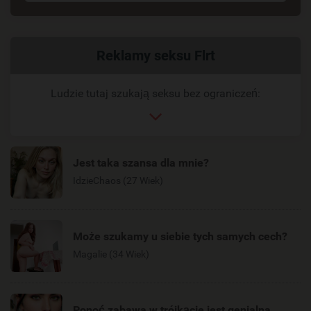
Powiązany
Reklamy seksu Flrt
link
Ludzie tutaj szukają seksu bez ograniczeń:
Jest taka szansa dla mnie?
IdzieChaos (27 Wiek)
Może szukamy u siebie tych samych cech?
Magalie (34 Wiek)
Ponoć zabawa w trójkącie jest genialna.