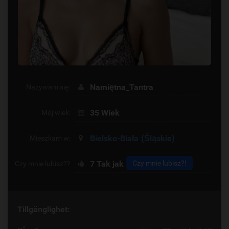
Namiętna_Tantra
Nazywam się:
35 Wiek
Mój wiek:
Bielsko-Biała
(Śląskie)
Mieszkam w:
7
Tak jak
Czy mnie lubisz?!
Czy mnie lubisz??
Tillgänglighet: