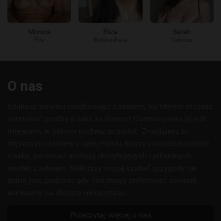
Monica
Eliza
Sarah
Piła
Bielsko-Biała
Ostróda
Przydatne
O nas
linki
Szukasz serwisu randkowego z seksem, na którym możesz
zamieścić prośbę o seks za darmo? Darmowysexx.pl jest
miejscem, w którym możesz to zrobić. Znajdziesz tu
mężczyzn i kobiety z całej Polski, którzy zamieścili prośbę
o seks, ponieważ szukają ekscytujących i pikantnych
randek z seksem. Niektórzy mogą szukać przygody na
jedną noc, podczas gdy inni mogą preferować związek
seksualny na dłuższy okres czasu.
Przeczytaj więcej o nas