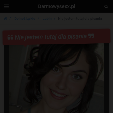
Darmowysexx.pl
Togg
Toggle
navigation
Sear
Dolnośląskie
Lubin
Nie jestem tutaj dla pisania
Nie jestem tutaj dla pisania