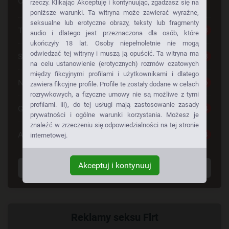
Czy szuka Pan czegoś konkretnego
rzeczy. Klikając Akceptuję i kontynuując, zgadzasz się na
poniższe warunki. Ta witryna może zawierać wyraźne,
seksualne lub erotyczne obrazy, teksty lub fragmenty
Tylko dla Dorosłych
28
audio i dlatego jest przeznaczona dla osób, które
ukończyły 18 lat. Osoby niepełnoletnie nie mogą
odwiedzać tej witryny i muszą ją opuścić. Ta witryna ma
Seks Za Darmo
28
na celu ustanowienie (erotycznych) rozmów czatowych
między fikcyjnymi profilami i użytkownikami i dlatego
Napalone Dziewczyny
26
zawiera fikcyjne profile. Profile te zostały dodane w celach
rozrywkowych, a fizyczne umowy nie są możliwe z tymi
profilami. iii), do tej usługi mają zastosowanie zasady
Gorące Dziewczyny
24
prywatności i ogólne warunki korzystania. Możesz je
znaleźć w zrzeczeniu się odpowiedzialności na tej stronie
Anonse Erotyczne
24
internetowej.
Akceptuj i kontynuuj
Wyświetl wszystkie tagi
Powiązany
Reklamy seksu Flrt