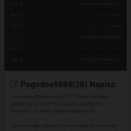
Tis 4
Morgon
Eftermiddag
Kväll
Ons 5
Morgon
Eftermiddag
Kväll
Tor 6
Morgon
Eftermiddag
Kväll
Idag
Morgon
Eftermiddag
Kväll
Lör 8
Morgon
Eftermiddag
Kväll
Sön 9
Morgon
Eftermiddag
Kväll
Pogodna9884(28) Napisz:
Jak ci mija dzisiejszy dzień???? Może chciałbyś
spędzić go ze mną??? Ja jestem otwarta na
wszystko i nie mam żadnych ograniczeń.
Tylko nie wiem, jak jest z tym u ciebie, bo nic o sobie