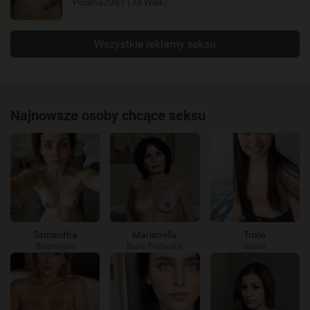
Polana2061 (34 Wiek)
Wszystkie reklamy seksu
Najnowsze osoby chcące seksu
Samantha
Marianella
Trixie
Bełchatów
Biała Podlaska
Sopot