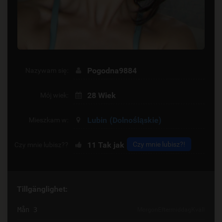
Pogodna9884
Nazywam się:
28 Wiek
Mój wiek:
Lubin
(Dolnośląskie)
Mieszkam w:
11
Tak jak
Czy mnie lubisz?!
Czy mnie lubisz??
Tillgänglighet:
Mån 3
Morgon
Eftermiddag
Kväll