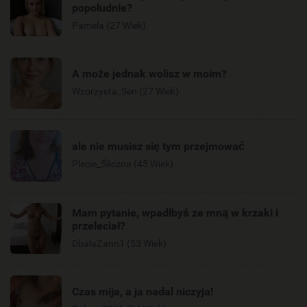
popołudnie?
Pamela (27 Wiek)
A może jednak wolisz w moim?
Wzorzysta_Sen (27 Wiek)
ale nie musisz się tym przejmować
Plecie_Śliczna (45 Wiek)
Mam pytanie, wpadłbyś ze mną w krzaki i
przeleciał?
DbałaŻann1 (53 Wiek)
Czas mija, a ja nadal niczyja!