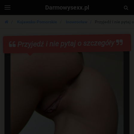
Darmowysexx.pl
Togg
Toggle
navigation
Sear
Kujawsko-Pomorskie
Inowrocław
Przyjedź i nie pytaj 
Przyjedź i nie pytaj o szczegóły