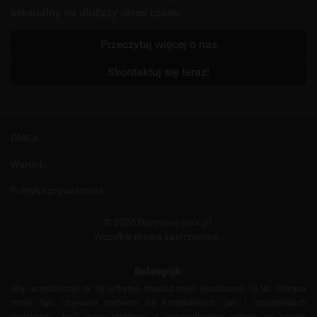
seksualny na dłuższy okres czasu.
Przeczytaj więcej o nas
Skontaktuj się teraz!
DMCA
Warunki
Polityka prywatności
© 2026 Darmowysexx.pl.
Wszelkie prawa zastrzeżone..
Belangrijk:
Aby uczestniczyć w tej witrynie, musisz mieć ukończone 18 lat. Witryna
może być używana zarówno na komputerach, jak i urządzeniach
mobilnych. Jeśli masz problemy z wyświetlaniem witryny na swoim