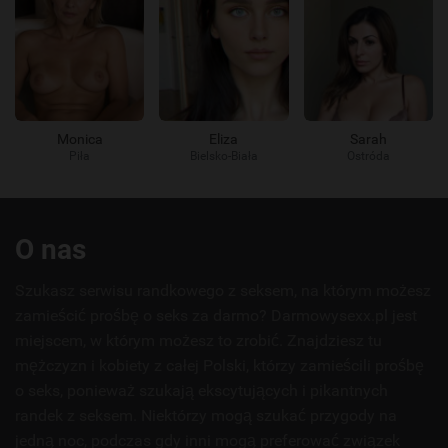
Monica
Eliza
Sarah
Piła
Bielsko-Biała
Ostróda
Przydatne
O nas
linki
Szukasz serwisu randkowego z seksem, na którym możesz
zamieścić prośbę o seks za darmo? Darmowysexx.pl jest
miejscem, w którym możesz to zrobić. Znajdziesz tu
mężczyzn i kobiety z całej Polski, którzy zamieścili prośbę
o seks, ponieważ szukają ekscytujących i pikantnych
randek z seksem. Niektórzy mogą szukać przygody na
jedną noc, podczas gdy inni mogą preferować związek