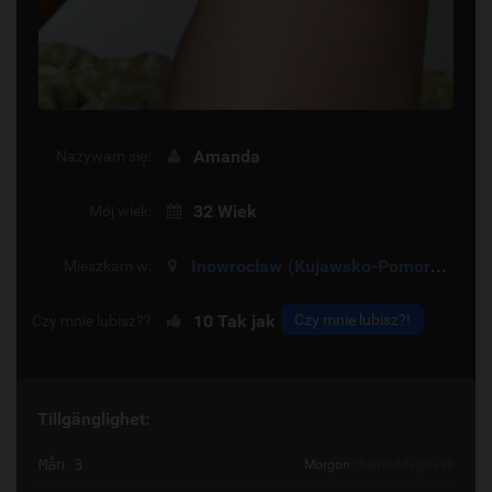
Amanda
Nazywam się:
32 Wiek
Mój wiek:
Inowrocław
(Kujawsko-Pomorskie)
Mieszkam w:
10
Tak jak
Czy mnie lubisz?!
Czy mnie lubisz??
Tillgänglighet:
Mån 3
Morgon
Eftermiddag
Kväll