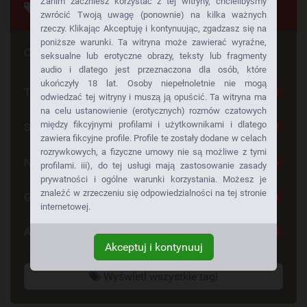
Zanim zaczniesz korzystać z tej witryny, chcielibyśmy
Tagi
zwrócić Twoją uwagę (ponownie) na kilka ważnych
rzeczy. Klikając Akceptuję i kontynuując, zgadzasz się na
poniższe warunki. Ta witryna może zawierać wyraźne,
Czy szuka Pan czegoś konkretnego
seksualne lub erotyczne obrazy, teksty lub fragmenty
audio i dlatego jest przeznaczona dla osób, które
ukończyły 18 lat. Osoby niepełnoletnie nie mogą
Tylko dla Dorosłych
28
odwiedzać tej witryny i muszą ją opuścić. Ta witryna ma
na celu ustanowienie (erotycznych) rozmów czatowych
między fikcyjnymi profilami i użytkownikami i dlatego
Seks Za Darmo
28
zawiera fikcyjne profile. Profile te zostały dodane w celach
rozrywkowych, a fizyczne umowy nie są możliwe z tymi
Napalone Dziewczyny
26
profilami. iii), do tej usługi mają zastosowanie zasady
prywatności i ogólne warunki korzystania. Możesz je
znaleźć w zrzeczeniu się odpowiedzialności na tej stronie
Gorące Dziewczyny
24
internetowej.
Anonse Erotyczne
24
Akceptuj i kontynuuj
Wyświetl wszystkie tagi