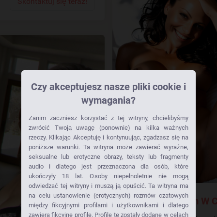
Skontaktuj się teraz!
Czy akceptujesz nasze pliki cookie i
wymagania?
Zanim zaczniesz korzystać z tej witryny, chcielibyśmy
zwrócić Twoją uwagę (ponownie) na kilka ważnych
rzeczy. Klikając Akceptuję i kontynuując, zgadzasz się na
poniższe warunki. Ta witryna może zawierać wyraźne,
seksualne lub erotyczne obrazy, teksty lub fragmenty
audio i dlatego jest przeznaczona dla osób, które
ukończyły 18 lat. Osoby niepełnoletnie nie mogą
odwiedzać tej witryny i muszą ją opuścić. Ta witryna ma
na celu ustanowienie (erotycznych) rozmów czatowych
Wiesz, Że Jestem W C
między fikcyjnymi profilami i użytkownikami i dlatego
zawiera fikcyjne profile. Profile te zostały dodane w celach