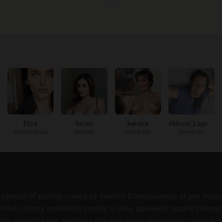
Eliza
Sarah
kendra
Aldona_Łapie_go
Bielsko-Biała
Ostróda
Nowa Sól
Oświęcim
zamieścić prośbę o seks za darmo? Darmowysexx.pl jest miej
Polski, którzy zamieścili prośbę o seks, ponieważ szukają ekscy
ody na jedną noc, podczas gdy inni mogą preferować związek 