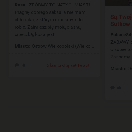
Rosa
: ZRÓBMY TO NATYCHMIAST!
Pragnę dobrego seksu, a nie mam
Są Twoj
chłopaka, z którym mogłabym to
Sutków
robić. Zajmiesz się moją ciasną
cipeczką, która jest...
Pulsuje8
ZABAWY, czy RAN
Miasto:
Ostrów Wielkopolski (Wielkopolskie)
o sobie, 
Zaznamy 
Skontaktuj się teraz!
Miasto:
Os