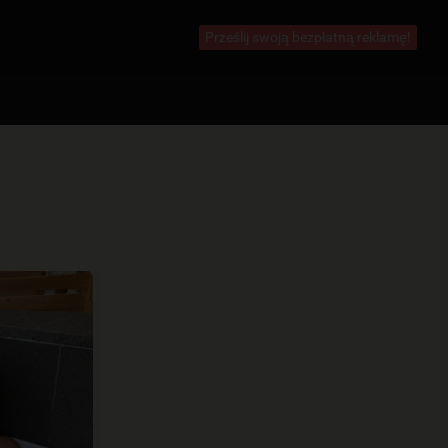
Prześlij swoją bezpłatną reklamę!