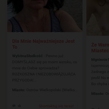
Dla Mnie Najważniejsze Jest
Że Warm
To
Miastec
WybitnaSłodkość
: Pewno już
Mgnienie
DOMYŚLASZ się po moim wzroku, co
tajemniczy
mnie do Ciebie sprowadza?
żadnego z
ROZKOSZNA I NIEZOBOWIĄZUJĄCA
profil No mi to wcale nie przeszkadza!
PRZYGODA!...
Bo chyba i
Miasto:
Ostrów Wielkopolski (Wielkopolskie)
Miasto:
Os
Skontaktuj się teraz!