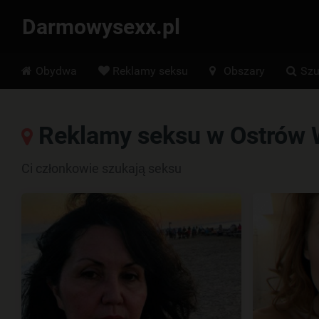
Darmowysexx.pl
Hoofdmenu
Obydwa
Reklamy seksu
Obszary
Szu
Reklamy seksu w Ostrów W
Ci członkowie szukają seksu