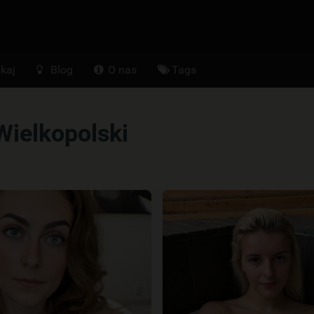
kaj
Blog
O nas
Tags
ielkopolski