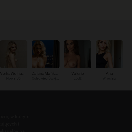
VerkaWolna9578
ZalanaMańka191
Valerie
Ana
Nowa Sól
Ostrowiec Świętokrzyski
Łódź
Wrocław
scem, w którym
tujących i
seksualny na