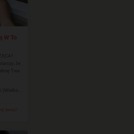
ą W To
tarczy, że
ełnię Twe
i (Wielkopolskie)
ię teraz!