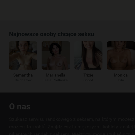
Najnowsze osoby chcące seksu
Samantha
Marianella
Trixie
Monica
Bełchatów
Biała Podlaska
Sopot
Piła
Przydatne
O nas
linki
Szukasz serwisu randkowego z seksem, na którym możesz 
możesz to zrobić. Znajdziesz tu mężczyzn i kobiety z całej 
pikantnych randek z seksem. Niektórzy mogą szukać przyg