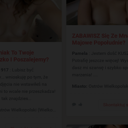
ZABAWISZ Się Ze Mn
Majowe Popołudnie?
iak To Twoje
Pamela
: Jestem dość KUSZĄCA?
zko I Poszalejemy?
Potrafię jeszcze więcej! Wys
dasz mi szansę i szybko sp
1917
: Lubisz być
marzenia! ....
... wnioskuję po tym, że
djęcia nie wstawiłeś na
Miasto:
Ostrów Wielkopolsk
 tak znajdzies...
Skontaktuj s
trów Wielkopolski (Wielkopolskie)