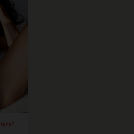
iąży?