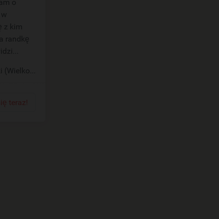
 w
ę z kim
dzi...
i (Wielkopolskie)
ię teraz!