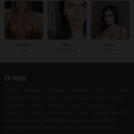
Monica
Eliza
Sarah
Piła
Bielsko-Biała
Ostróda
Przydatne
O nas
linki
Szukasz serwisu randkowego z seksem, na którym możesz
zamieścić prośbę o seks za darmo? Darmowysexx.pl jest
miejscem, w którym możesz to zrobić. Znajdziesz tu
mężczyzn i kobiety z całej Polski, którzy zamieścili prośbę
o seks, ponieważ szukają ekscytujących i pikantnych
randek z seksem. Niektórzy mogą szukać przygody na