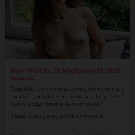
Mam Wrażenie, Że Moglibyśmy Się Nieźle
Dogadać
Biega1866
: Mam wrażenie, że moglibyśmy się nieźle
dogadać… ale tylko jeden sposób, żeby to sprawdzić!
Wymiana zdjęć i zacznie się nasz romans?...
Miasto:
Świnoujście (Zachodniopomorskie)