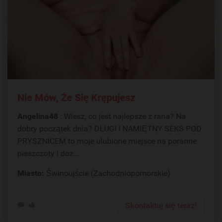
Nie Mów, Że Się Krępujesz
Angelina48
: Wiesz, co jest najlepsze z rana? Na
dobry początek dnia? DŁUGI I NAMIĘTNY SEKS POD
PRYSZNICEM to moje ulubione miejsce na poranne
pieszczoty i doz...
Miasto:
Świnoujście (Zachodniopomorskie)
Skontaktuj się teraz!