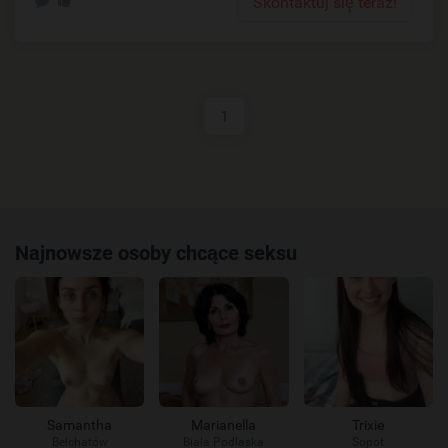
Skontaktuj się teraz!
1
Najnowsze osoby chcące seksu
Samantha
Marianella
Trixie
Bełchatów
Biała Podlaska
Sopot