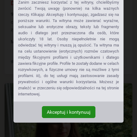
Drogi Się Skrzyżowały,
Zanim zaczniesz korzystać z tej witryny, chcielibyśmy
zwrócić Twoją uwagę (ponownie) na kilka ważnych
9656Fiksuje
: Mam wsadzić tego banana w moją
rzeczy. Klikając Akceptuję i kontynuując, zgadzasz się na
poniższe warunki. Ta witryna może zawierać wyraźne,
cipkę? Może jednak szybko na mnie się
seksualne lub erotyczne obrazy, teksty lub fragmenty
zdecydujesz? Chcę Cię poczuć! Jest taka szansa?...
audio i dlatego jest przeznaczona dla osób, które
ukończyły 18 lat. Osoby niepełnoletnie nie mogą
Miasto:
Świnoujście (Zachodniopomorskie)
odwiedzać tej witryny i muszą ją opuścić. Ta witryna ma
na celu ustanowienie (erotycznych) rozmów czatowych
między fikcyjnymi profilami i użytkownikami i dlatego
Skontaktuj się teraz!
zawiera fikcyjne profile. Profile te zostały dodane w celach
rozrywkowych, a fizyczne umowy nie są możliwe z tymi
profilami. iii), do tej usługi mają zastosowanie zasady
prywatności i ogólne warunki korzystania. Możesz je
znaleźć w zrzeczeniu się odpowiedzialności na tej stronie
internetowej.
Akceptuj i kontynuuj