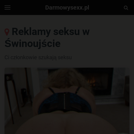
Darmowysexx.pl
Togg
Toggle
navigation
Sear
Reklamy seksu w
Świnoujście
Ci członkowie szukają seksu