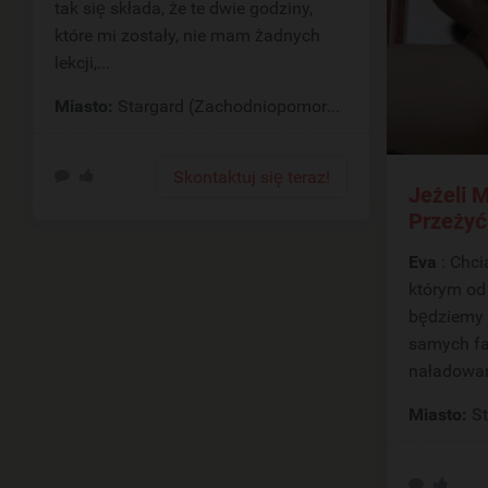
tak się składa, że te dwie godziny,
które mi zostały, nie mam żadnych
lekcji,...
Miasto:
Stargard (Zachodniopomorskie)
Skontaktuj się teraz!
Jeżeli 
Przeżyć
Eva
: Chciałabym poznać faceta, z
którym od
będziemy 
samych fa
naładowan
Miasto:
S