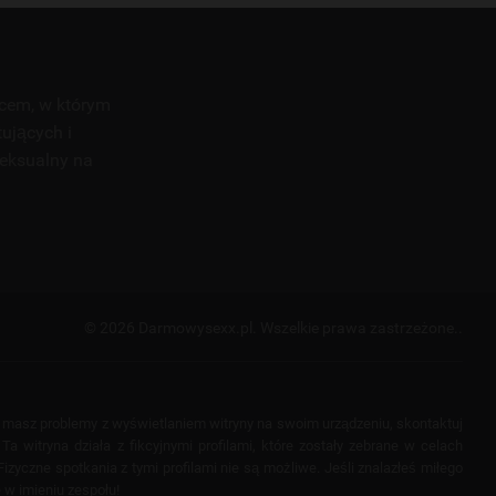
scem, w którym
tujących i
seksualny na
© 2026 Darmowysexx.pl.
Wszelkie prawa zastrzeżone..
i masz problemy z wyświetlaniem witryny na swoim urządzeniu, skontaktuj
a witryna działa z fikcyjnymi profilami, które zostały zebrane w celach
izyczne spotkania z tymi profilami nie są możliwe. Jeśli znalazłeś miłego
 w imieniu zespołu!