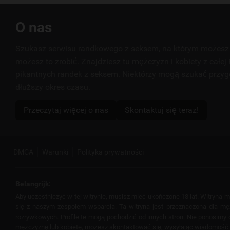
Przydatne
O nas
linki
Szukasz serwisu randkowego z seksem, na którym możesz 
możesz to zrobić. Znajdziesz tu mężczyzn i kobiety z całej 
pikantnych randek z seksem. Niektórzy mogą szukać przyg
dłuższy okres czasu.
Przeczytaj więcej o nas
Skontaktuj się teraz!
DMCA
Warunki
Polityka prywatności
Belangrijk:
Aby uczestniczyć w tej witrynie, musisz mieć ukończone 18 lat. Witryna
się z naszym zespołem wsparcia. Ta witryna jest przeznaczona dla mężcz
rozrywkowych. Profile te mogą pochodzić od innych stron. Nie ponosimy od
mężczyznę lub kobietę, możesz skontaktować się, wysyłając wiadomość lub 