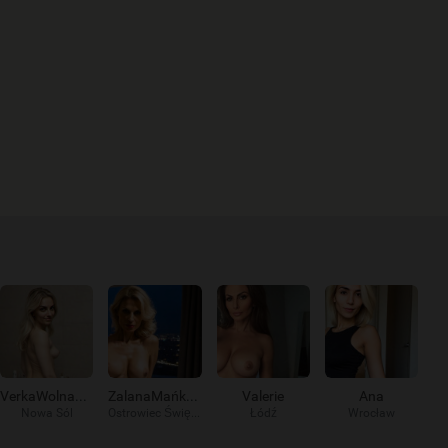
VerkaWolna9578
ZalanaMańka191
Valerie
Ana
Nowa Sól
Ostrowiec Świętokrzyski
Łódź
Wrocław