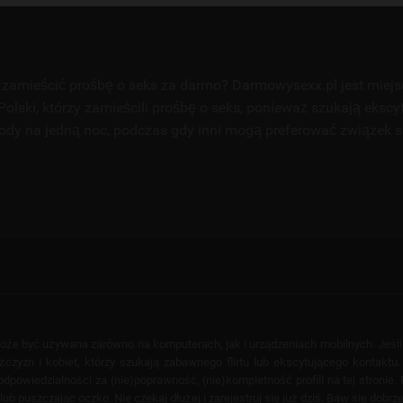
zamieścić prośbę o seks za darmo? Darmowysexx.pl jest miej
Polski, którzy zamieścili prośbę o seks, ponieważ szukają ekscy
ody na jedną noc, podczas gdy inni mogą preferować związek 
 może być używana zarówno na komputerach, jak i urządzeniach mobilnych. Jeśl
yzn i kobiet, którzy szukają zabawnego flirtu lub ekscytującego kontaktu. T
powiedzialności za (nie)poprawność, (nie)kompletność profili na tej stronie. F
puszczając oczko. Nie czekaj dłużej i zarejestruj się już dziś. Baw się dobrze