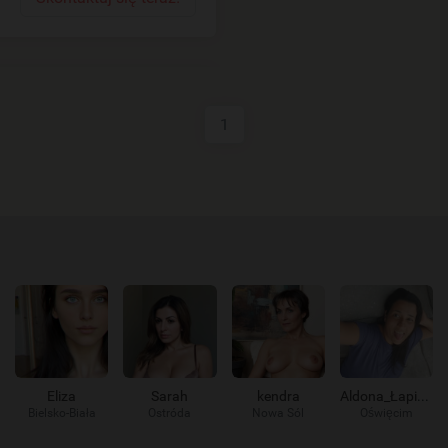
1
Eliza
Sarah
kendra
Aldona_Łapie_go
Bielsko-Biała
Ostróda
Nowa Sól
Oświęcim