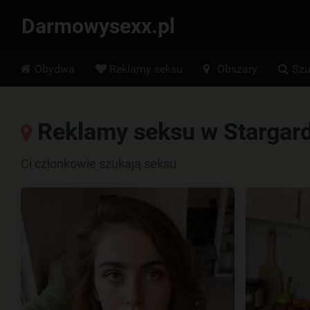
Darmowysexx.pl
Hoofdmenu
Obydwa
Reklamy seksu
Obszary
Szu
Reklamy seksu w Stargar
Ci członkowie szukają seksu