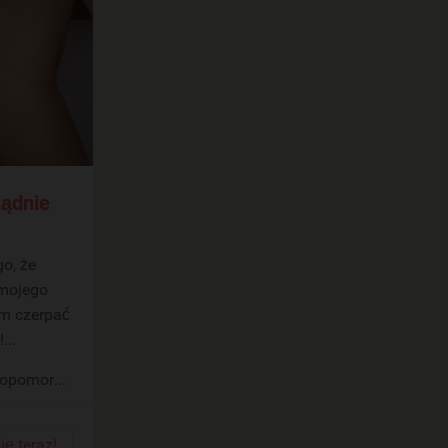
ządnie
 mojego
ym czerpać
...
iopomorskie)
ię teraz!