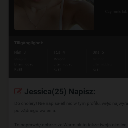
Czy mnie lub
Tillgänglighet:
Mån 3
Tis 4
Ons 5
Morgon
Morgon
Morgon
Eftermiddag
Eftermiddag
Eftermiddag
Kväll
Kväll
Kväll
Jessica(25) Napisz:
Do cholery! Nie napisałeś nic w tym profilu, więc najwy
porządnego walenia.
To naprawdę dobrze, że Warmiak to także twoja okolica, 