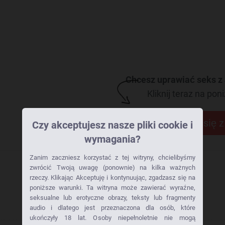
Chcesz uprawiać seks z
Kliknij teraz na poni
Skontaktuj się 
Czy akceptujesz nasze pliki cookie i
wymagania?
Zanim zaczniesz korzystać z tej witryny, chcielibyśmy
zwrócić Twoją uwagę (ponownie) na kilka ważnych
rzeczy. Klikając Akceptuję i kontynuując, zgadzasz się na
poniższe warunki. Ta witryna może zawierać wyraźne,
seksualne lub erotyczne obrazy, teksty lub fragmenty
audio i dlatego jest przeznaczona dla osób, które
ukończyły 18 lat. Osoby niepełnoletnie nie mogą