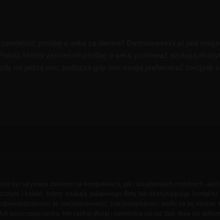
zamieścić prośbę o seks za darmo? Darmowysexx.pl jest miej
Polski, którzy zamieścili prośbę o seks, ponieważ szukają ekscy
ody na jedną noc, podczas gdy inni mogą preferować związek 
 może być używana zarówno na komputerach, jak i urządzeniach mobilnych. Jeśl
yzn i kobiet, którzy szukają zabawnego flirtu lub ekscytującego kontaktu. T
powiedzialności za (nie)poprawność, (nie)kompletność profili na tej stronie. F
puszczając oczko. Nie czekaj dłużej i zarejestruj się już dziś. Baw się dobrze