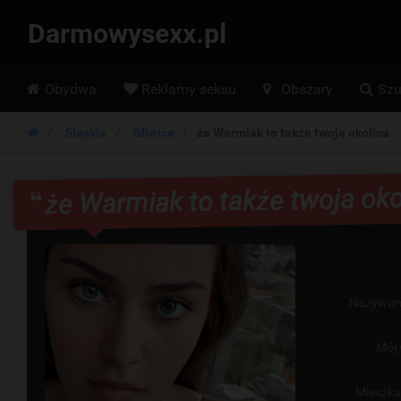
Darmowysexx.pl
Hoofdmenu
Obydwa
Reklamy seksu
Obszary
Szu
Śląskie
Gliwice
że Warmiak to także twoja okolica
że Warmiak to także twoja oko
Nazywam
Mój 
Mieszk