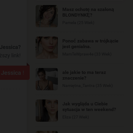
Masz ochotę na szaloną
BLONDYNKĘ?
Pamela (25 Wiek)
Ponoć zabawa w trójkącie
jest genialna.
 Jessica?
MamTeWpraw4e (33 Wiek)
ższy link!
z
Jessica
!
ale jakie to ma teraz
znaczenie?
Namiętna_Tantra (35 Wiek)
Jak wygląda u Ciebie
sytuacja w ten weekend?
Eliza (27 Wiek)