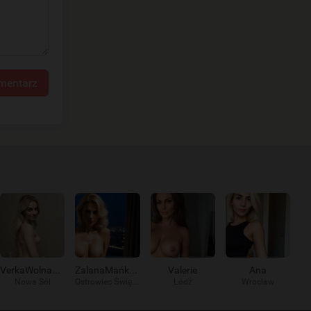
mentarz
VerkaWolna9578
ZalanaMańka191
Valerie
Ana
Nowa Sól
Ostrowiec Świętokrzyski
Łódź
Wrocław