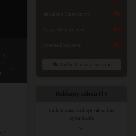
Napalone Dziewczyny
26
Gorące Dziewczyny
24
Anonse Erotyczne
24
 9
gon
Wyświetl wszystkie tagi
rmiddag
l
Powiązany
Reklamy seksu Flrt
link
Ludzie tutaj szukają seksu bez
ograniczeń:
ie?