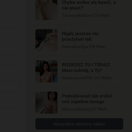
Chyba wolisz się bawić, a
nie pisać?
TovarzyskaDomi (33 Wiek)
Nigdy jeszcze nie
przeżyłam tak
AmoralnaUlga (28 Wiek)
ROZKOSZ TU I TERAZ!
Mam ochotę, a Ty?
Natarczywa9991 (41 Wiek)
Podziękować lub zrobić
coś zupełnie innego
WskoczWezDaj (27 Wiek)
Wszystkie reklamy seksu