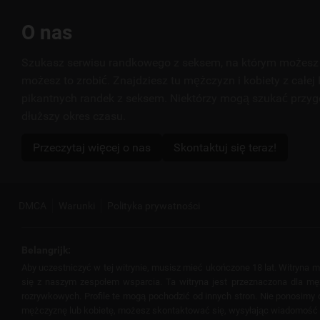
Przydatne
O nas
linki
Szukasz serwisu randkowego z seksem, na którym możesz 
możesz to zrobić. Znajdziesz tu mężczyzn i kobiety z całej 
pikantnych randek z seksem. Niektórzy mogą szukać przyg
dłuższy okres czasu.
Przeczytaj więcej o nas
Skontaktuj się teraz!
DMCA
Warunki
Polityka prywatności
Belangrijk:
Aby uczestniczyć w tej witrynie, musisz mieć ukończone 18 lat. Witryna
się z naszym zespołem wsparcia. Ta witryna jest przeznaczona dla mężcz
rozrywkowych. Profile te mogą pochodzić od innych stron. Nie ponosimy od
mężczyznę lub kobietę, możesz skontaktować się, wysyłając wiadomość lub 