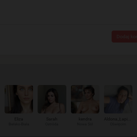
Dodaj ko
Eliza
Sarah
kendra
Aldona_Łapie_go
Bielsko-Biała
Ostróda
Nowa Sól
Oświęcim