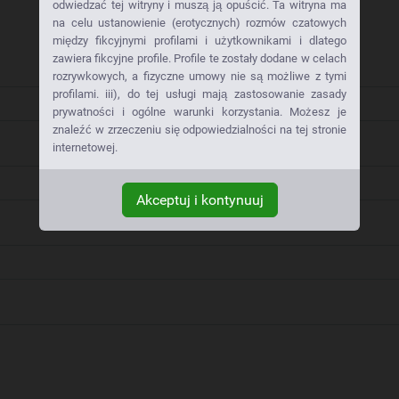
odwiedzać tej witryny i muszą ją opuścić. Ta witryna ma
na celu ustanowienie (erotycznych) rozmów czatowych
między fikcyjnymi profilami i użytkownikami i dlatego
zawiera fikcyjne profile. Profile te zostały dodane w celach
rozrywkowych, a fizyczne umowy nie są możliwe z tymi
profilami. iii), do tej usługi mają zastosowanie zasady
prywatności i ogólne warunki korzystania. Możesz je
znaleźć w zrzeczeniu się odpowiedzialności na tej stronie
internetowej.
Akceptuj i kontynuuj