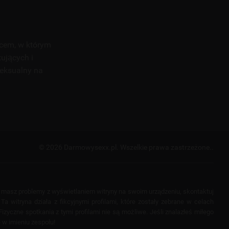
scem, w którym
tujących i
seksualny na
© 2026 Darmowysexx.pl.
Wszelkie prawa zastrzeżone..
i masz problemy z wyświetlaniem witryny na swoim urządzeniu, skontaktuj
a witryna działa z fikcyjnymi profilami, które zostały zebrane w celach
izyczne spotkania z tymi profilami nie są możliwe. Jeśli znalazłeś miłego
 w imieniu zespołu!