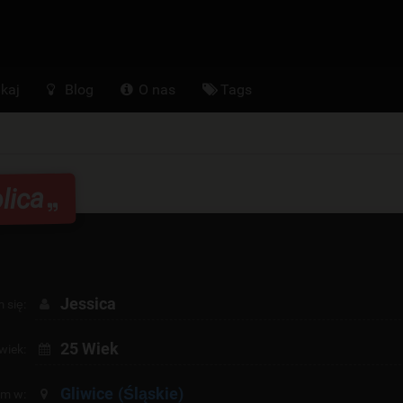
kaj
Blog
O nas
Tags
lica
Jessica
 się:
25 Wiek
wiek:
Gliwice
(Śląskie)
am w: