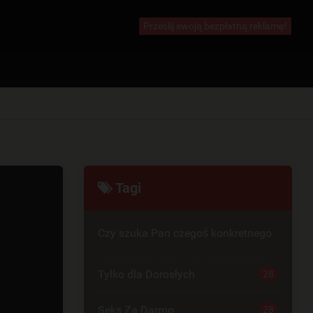
Prześlij swoją bezpłatną reklamę!
Tagi
Czy szuka Pan czegoś konkretnego
Tylko dla Dorosłych
28
Seks Za Darmo
28