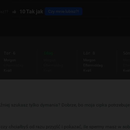
10
Tak jak
Czy mnie lubisz?!
isz??
Tor 6
Idag
Lör 8
Sön
Morgon
Morgon
Morgon
Mor
Eftermiddag
Eftermiddag
Eftermiddag
Efte
Kväll
Kväll
Kväll
Kväl
raźniej szukasz tylko dymania? Dobrze, bo moja cipka potrzebuje
czy chciałbyś od razu przyjść i pokazać, ile spermy masz w sob