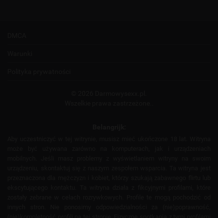
DMCA
Warunki
Polityka prywatności
© 2026 Darmowysexx.pl.
Wszelkie prawa zastrzeżone..
Belangrijk:
Aby uczestniczyć w tej witrynie, musisz mieć ukończone 18 lat. Witryna
może być używana zarówno na komputerach, jak i urządzeniach
mobilnych. Jeśli masz problemy z wyświetlaniem witryny na swoim
urządzeniu, skontaktuj się z naszym zespołem wsparcia. Ta witryna jest
przeznaczona dla mężczyzn i kobiet, którzy szukają zabawnego flirtu lub
ekscytującego kontaktu. Ta witryna działa z fikcyjnymi profilami, które
zostały zebrane w celach rozrywkowych. Profile te mogą pochodzić od
innych stron. Nie ponosimy odpowiedzialności za (nie)poprawność,
(nie)kompletność profili na tej stronie. Fizyczne spotkania z tymi profilami