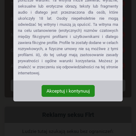
poniższe warunki. Ta witryna może zawierać wyraźne,
Tylko dla Dorosłych
28
seksualne lub erotyczne obrazy, teksty lub fragmenty
audio i dlatego jest przeznaczona dla osób, które
ukończyły 18 lat. Osoby niepełnoletnie nie mogą
Seks Za Darmo
28
odwiedzać tej witryny i muszą ją opuścić. Ta witryna ma
na celu ustanowienie (erotycznych) rozmów czatowych
Napalone Dziewczyny
26
między fikcyjnymi profilami i użytkownikami i dlatego
zawiera fikcyjne profile. Profile te zostały dodane w celach
rozrywkowych, a fizyczne umowy nie są możliwe z tymi
Gorące Dziewczyny
24
profilami. iii), do tej usługi mają zastosowanie zasady
prywatności i ogólne warunki korzystania. Możesz je
Anonse Erotyczne
24
znaleźć w zrzeczeniu się odpowiedzialności na tej stronie
internetowej.
Wyświetl wszystkie tagi
Akceptuj i kontynuuj
Powiązany
Reklamy seksu Flrt
link
Ludzie tutaj szukają seksu bez ograniczeń: