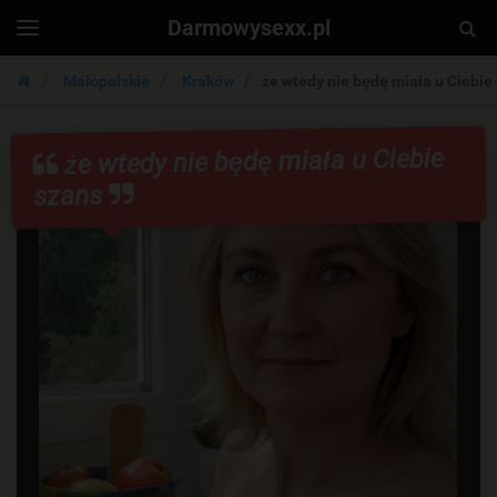
Darmowysexx.pl
Togg
Toggle
navigation
Sear
Małopolskie
Kraków
że wtedy nie będę miała u Ciebie
że wtedy nie będę miała u Ciebie
szans