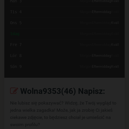
Mån 3
Morgon
Eftermiddag
Kväll
Tis 4
Morgon
Eftermiddag
Kväll
Ons 5
Morgon
Eftermiddag
Kväll
Idag
Morgon
Eftermiddag
Kväll
Fre 7
Morgon
Eftermiddag
Kväll
Lör 8
Morgon
Eftermiddag
Kväll
Sön 9
Morgon
Eftermiddag
Kväll
Wolna9353(46) Napisz:
Nie lubisz się pokazywać? Widzę, że Twój wygląd to
jedna wielka zagadka! Może, jak ja zrobię Ci jakieś
ciekawe zdjęcie, to będziesz chciał je umieścić na
swoim profilu?