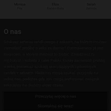
Monica
Eliza
Sarah
Piła
Bielsko-Biała
Ostróda
Przydatne
O nas
linki
Szukasz serwisu randkowego z seksem, na którym możesz
zamieścić prośbę o seks za darmo? Darmowysexx.pl jest
miejscem, w którym możesz to zrobić. Znajdziesz tu
mężczyzn i kobiety z całej Polski, którzy zamieścili prośbę
o seks, ponieważ szukają ekscytujących i pikantnych
randek z seksem. Niektórzy mogą szukać przygody na
jedną noc, podczas gdy inni mogą preferować związek
seksualny na dłuższy okres czasu.
Przeczytaj więcej o nas
Skontaktuj się teraz!