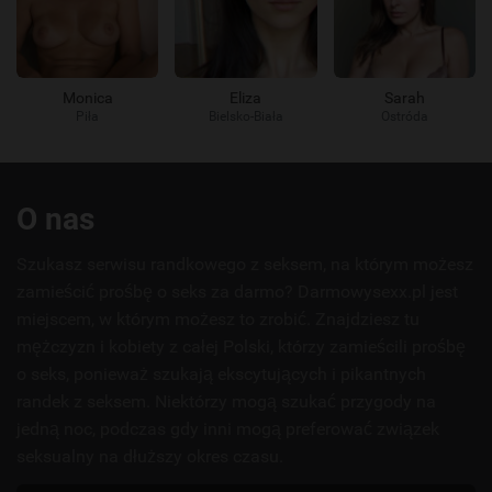
Monica
Eliza
Sarah
Piła
Bielsko-Biała
Ostróda
Przydatne
O nas
linki
Szukasz serwisu randkowego z seksem, na którym możesz
zamieścić prośbę o seks za darmo? Darmowysexx.pl jest
miejscem, w którym możesz to zrobić. Znajdziesz tu
mężczyzn i kobiety z całej Polski, którzy zamieścili prośbę
o seks, ponieważ szukają ekscytujących i pikantnych
randek z seksem. Niektórzy mogą szukać przygody na
jedną noc, podczas gdy inni mogą preferować związek
seksualny na dłuższy okres czasu.