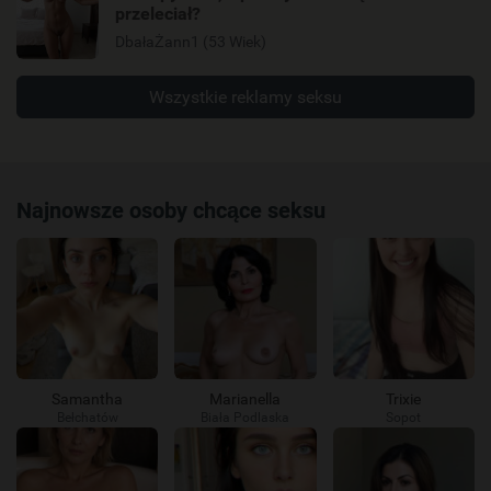
przeleciał?
DbałaŻann1 (53 Wiek)
Wszystkie reklamy seksu
Najnowsze osoby chcące seksu
Samantha
Marianella
Trixie
Bełchatów
Biała Podlaska
Sopot