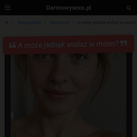
Darmowysexx.pl
Togg
Toggle
navigation
Sear
Małopolskie
Chrzanów
A może jednak wolisz w moim?
A może jednak wolisz w moim?