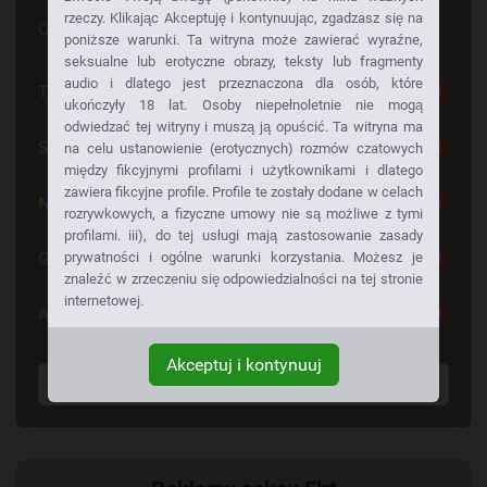
rzeczy. Klikając Akceptuję i kontynuując, zgadzasz się na
Czy szuka Pan czegoś konkretnego
poniższe warunki. Ta witryna może zawierać wyraźne,
seksualne lub erotyczne obrazy, teksty lub fragmenty
audio i dlatego jest przeznaczona dla osób, które
Tylko dla Dorosłych
28
ukończyły 18 lat. Osoby niepełnoletnie nie mogą
odwiedzać tej witryny i muszą ją opuścić. Ta witryna ma
Seks Za Darmo
28
na celu ustanowienie (erotycznych) rozmów czatowych
między fikcyjnymi profilami i użytkownikami i dlatego
zawiera fikcyjne profile. Profile te zostały dodane w celach
Napalone Dziewczyny
26
rozrywkowych, a fizyczne umowy nie są możliwe z tymi
profilami. iii), do tej usługi mają zastosowanie zasady
Gorące Dziewczyny
24
prywatności i ogólne warunki korzystania. Możesz je
znaleźć w zrzeczeniu się odpowiedzialności na tej stronie
internetowej.
Anonse Erotyczne
24
Akceptuj i kontynuuj
Wyświetl wszystkie tagi
Powiązany