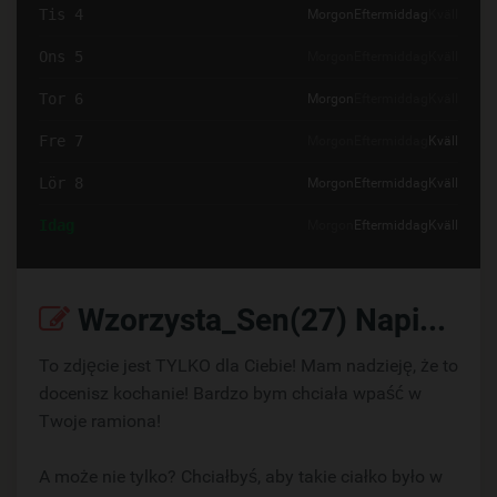
Tis 4
Morgon
Eftermiddag
Kväll
Ons 5
Morgon
Eftermiddag
Kväll
Tor 6
Morgon
Eftermiddag
Kväll
Fre 7
Morgon
Eftermiddag
Kväll
Lör 8
Morgon
Eftermiddag
Kväll
Idag
Morgon
Eftermiddag
Kväll
Wzorzysta_Sen(27) Napisz:
To zdjęcie jest TYLKO dla Ciebie! Mam nadzieję, że to
docenisz kochanie! Bardzo bym chciała wpaść w
Twoje ramiona!
A może nie tylko? Chciałbyś, aby takie ciałko było w