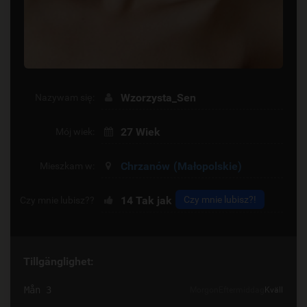
Wzorzysta_Sen
Nazywam się:
27 Wiek
Mój wiek:
Chrzanów
(Małopolskie)
Mieszkam w:
14
Tak jak
Czy mnie lubisz?!
Czy mnie lubisz??
Tillgänglighet:
Mån 3
Morgon
Eftermiddag
Kväll