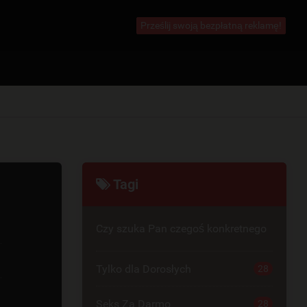
Prześlij swoją bezpłatną reklamę!
Tagi
Czy szuka Pan czegoś konkretnego
Tylko dla Dorosłych
28
Seks Za Darmo
28