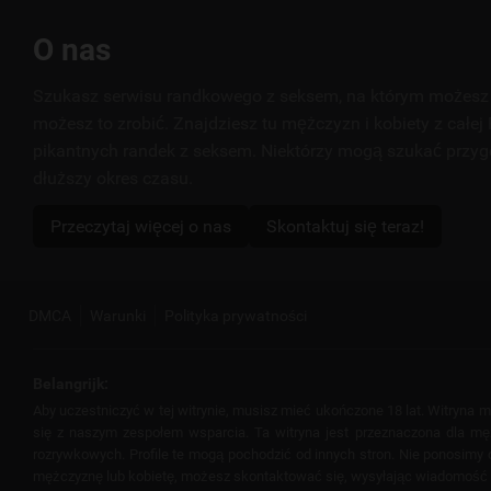
Przydatne
O nas
linki
Szukasz serwisu randkowego z seksem, na którym możesz 
możesz to zrobić. Znajdziesz tu mężczyzn i kobiety z całej 
pikantnych randek z seksem. Niektórzy mogą szukać przyg
dłuższy okres czasu.
Przeczytaj więcej o nas
Skontaktuj się teraz!
DMCA
Warunki
Polityka prywatności
Belangrijk:
Aby uczestniczyć w tej witrynie, musisz mieć ukończone 18 lat. Witryna
się z naszym zespołem wsparcia. Ta witryna jest przeznaczona dla mężcz
rozrywkowych. Profile te mogą pochodzić od innych stron. Nie ponosimy od
mężczyznę lub kobietę, możesz skontaktować się, wysyłając wiadomość lub 