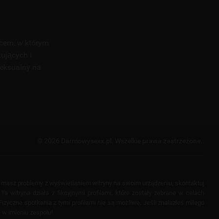
scem, w którym
tujących i
seksualny na
© 2026 Darmowysexx.pl.
Wszelkie prawa zastrzeżone..
i masz problemy z wyświetlaniem witryny na swoim urządzeniu, skontaktuj
a witryna działa z fikcyjnymi profilami, które zostały zebrane w celach
izyczne spotkania z tymi profilami nie są możliwe. Jeśli znalazłeś miłego
 w imieniu zespołu!