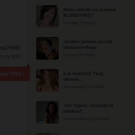
Masz ochotę na szaloną
BLONDYNKĘ?
Pamela (25 Wiek)
Jestem gotowa na coś
niesamowitego
ona7595?
Urszula (52 Wiek)
ższy link!
ona7595
!
a ja naostrzę Twój
ołówek…
Wytrwała85 (47 Wiek)
Tym żyjesz i brakuje Ci
relaksu?
KlejnocikMoczy (34 Wiek)