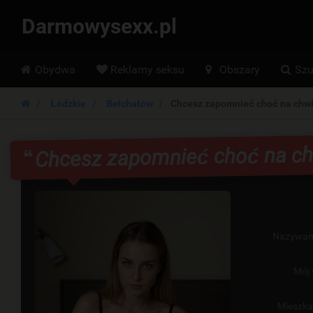
Darmowysexx.pl
Hoofdmenu
Obydwa
Reklamy seksu
Obszary
Szu
Łódzkie
Bełchatów
Chcesz zapomnieć choć na chwi
Chcesz zapomnieć choć na ch
Nazywam
Mój 
Mieszk