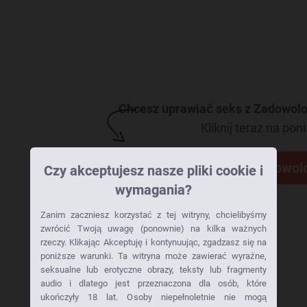
Chcesz uprawiać seks z Zadowol
Kliknij teraz na poni
Skontaktuj się z
Zadowol
Czy akceptujesz nasze pliki cookie i
wymagania?
Zanim zaczniesz korzystać z tej witryny, chcielibyśmy
zwrócić Twoją uwagę (ponownie) na kilka ważnych
rzeczy. Klikając Akceptuję i kontynuując, zgadzasz się na
poniższe warunki. Ta witryna może zawierać wyraźne,
seksualne lub erotyczne obrazy, teksty lub fragmenty
audio i dlatego jest przeznaczona dla osób, które
ukończyły 18 lat. Osoby niepełnoletnie nie mogą