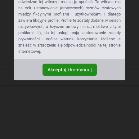
odwiedzać tej witryny i muszą ją opuścić. Ta witryna ma
na celu ustanowienie (erotycznych) rozmów czatowych
między fikcyjnymi profilami i użytkownikami i dlatego
zawiera fikcyjne profile. Profile te zostały dodane w celach
rozrywkowych, a fizyczne umowy nie są możliwe z tymi
profilami. iii), do tej usługi mają zastosowanie zasady
prywatności i ogólne warunki korzystania. Możesz je
znaleźć w zrzeczeniu się odpowiedzialności na tej stronie
internetowej.
Akceptuj i kontynuuj