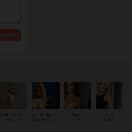
mentarz
VerkaWolna9578
ZalanaMańka191
Valerie
Ana
Nowa Sól
Ostrowiec Świętokrzyski
Łódź
Wrocław