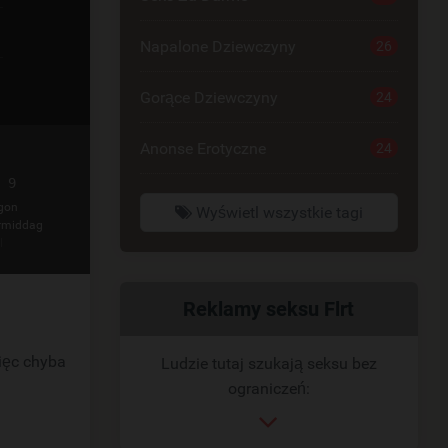
Napalone Dziewczyny
26
Gorące Dziewczyny
24
Anonse Erotyczne
24
 9
gon
Wyświetl wszystkie tagi
rmiddag
l
Powiązany
Reklamy seksu Flrt
link
ięc chyba
Ludzie tutaj szukają seksu bez
ograniczeń: