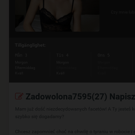
Czy mnie lub
Tillgänglighet:
Mån 3
Tis 4
Ons 5
Morgon
Morgon
Morgon
Eftermiddag
Eftermiddag
Eftermiddag
Kväll
Kväll
Kväll
Zadowolona7595(27) Napisz
Mam już dość niezdecydowanych facetów! A Ty jesteś k
szybko się dogadamy?
Chcesz zapomnieć choć na chwilę o tyraniu w robocie i 