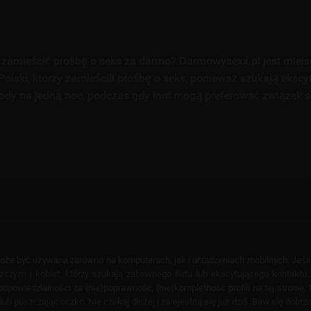
zamieścić prośbę o seks za darmo? Darmowysexx.pl jest miej
Polski, którzy zamieścili prośbę o seks, ponieważ szukają ekscy
ody na jedną noc, podczas gdy inni mogą preferować związek 
 może być używana zarówno na komputerach, jak i urządzeniach mobilnych. Jeśl
yzn i kobiet, którzy szukają zabawnego flirtu lub ekscytującego kontaktu. T
powiedzialności za (nie)poprawność, (nie)kompletność profili na tej stronie. F
puszczając oczko. Nie czekaj dłużej i zarejestruj się już dziś. Baw się dobrze