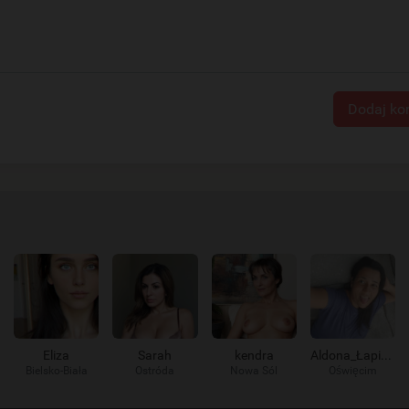
Dodaj ko
Eliza
Sarah
kendra
Aldona_Łapie_go
Bielsko-Biała
Ostróda
Nowa Sól
Oświęcim