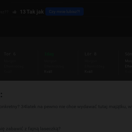
13
Tak jak
Czy mnie lubisz?!
isz??
Tor 6
Idag
Lör 8
Sön
Morgon
Morgon
Morgon
Mor
Eftermiddag
Eftermiddag
Eftermiddag
Efte
Kväll
Kväll
Kväll
Kväl
:
onkretny? 34latek na pewno nie chce wydawać tutaj majątku, w
się zabawić z fajną laseczką?