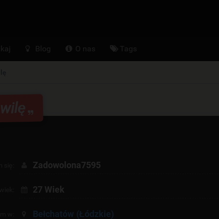
kaj
Blog
O nas
Tags
lę
wilę
Zadowolona7595
 się:
27 Wiek
wiek:
Bełchatów
(Łódzkie)
am w: