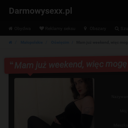
Darmowysexx.pl
Hoofdmenu
Obydwa
Reklamy seksu
Obszary
Szu
Małopolskie
Oświęcim
Mam już weekend, więc mog
Mam już weekend, więc mogę
Nazywam
Mój 
Mieszk