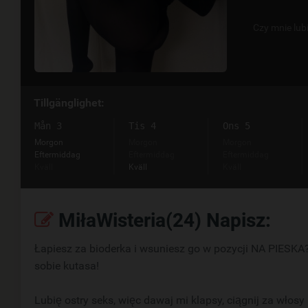
Czy mnie lub
Tillgänglighet:
Mån 3
Tis 4
Ons 5
Morgon
Morgon
Morgon
Eftermiddag
Eftermiddag
Eftermiddag
Kväll
Kväll
Kväll
MiłaWisteria(24) Napisz:
Łapiesz za bioderka i wsuniesz go w pozycji NA PIESKA?
sobie kutasa!
Lubię ostry seks, więc dawaj mi klapsy, ciągnij za włos