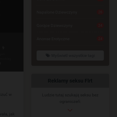
Napalone Dziewczyny
26
Gorące Dziewczyny
24
Anonse Erotyczne
24
 9
gon
Wyświetl wszystkie tagi
rmiddag
l
Powiązany
Reklamy seksu Flrt
link
oczuć w
Ludzie tutaj szukają seksu bez
ograniczeń:
ała, jak