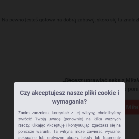
Na pewno jesteś gotowy na dobrą zabawę, skoro się tu znalazł
Chcesz uprawiać seks z Miła
Kliknij teraz na poni
Czy akceptujesz nasze pliki cookie i
wymagania?
Skontaktuj się z
Miła
Zanim zaczniesz korzystać z tej witryny, chcielibyśmy
zwrócić Twoją uwagę (ponownie) na kilka ważnych
rzeczy. Klikając Akceptuję i kontynuując, zgadzasz się na
poniższe warunki. Ta witryna może zawierać wyraźne,
seksualne lub erotyczne obrazy, teksty lub fragmenty