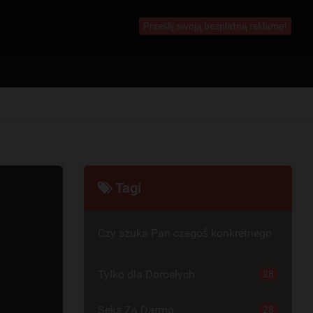
Prześlij swoją bezpłatną reklamę!
Tagi
Czy szuka Pan czegoś konkretnego
Tylko dla Dorosłych
28
Seks Za Darmo
28