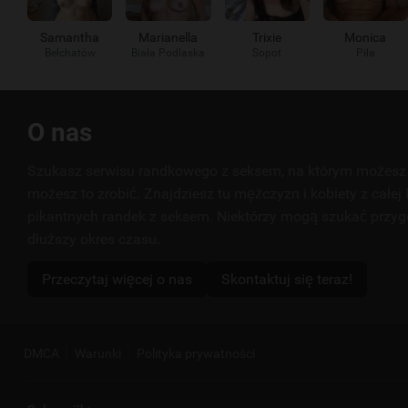
Samantha
Marianella
Trixie
Monica
Bełchatów
Biała Podlaska
Sopot
Piła
Przydatne
O nas
linki
Szukasz serwisu randkowego z seksem, na którym możesz 
możesz to zrobić. Znajdziesz tu mężczyzn i kobiety z całej 
pikantnych randek z seksem. Niektórzy mogą szukać przyg
dłuższy okres czasu.
Przeczytaj więcej o nas
Skontaktuj się teraz!
DMCA
Warunki
Polityka prywatności