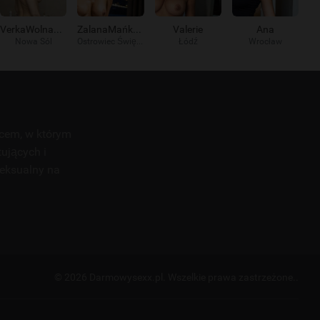
VerkaWolna9578
ZalanaMańka191
Valerie
Ana
Nowa Sól
Ostrowiec Świętokrzyski
Łódź
Wrocław
scem, w którym
tujących i
seksualny na
© 2026 Darmowysexx.pl.
Wszelkie prawa zastrzeżone..