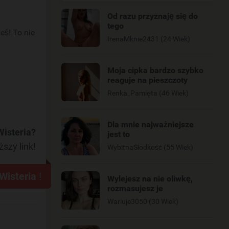
Od razu przyznaję się do
tego
eś! To nie
IrenaMknie2431 (24 Wiek)
Moja cipka bardzo szybko
reaguje na pieszczoty
Renka_Pamięta (46 Wiek)
Dla mnie najważniejsze
Wisteria?
jest to
ższy link!
WybitnaSłodkość (55 Wiek)
Wisteria
!
Wylejesz na nie oliwkę,
rozmasujesz je
Wariuje3050 (30 Wiek)