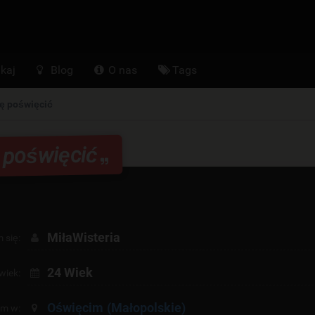
kaj
Blog
O nas
Tags
ę poświęcić
 poświęcić
MiłaWisteria
 się:
24 Wiek
wiek:
Oświęcim
(Małopolskie)
am w: