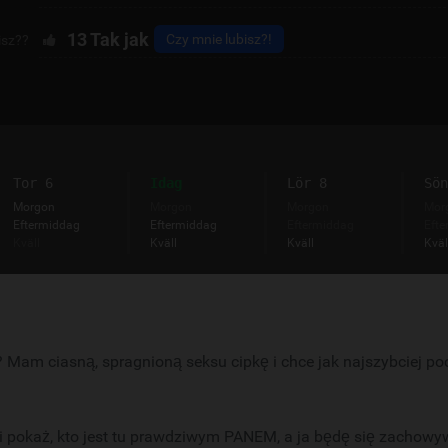
13
Tak jak
Czy mnie lubisz?!
isz??
Tor 6
Idag
Lör 8
Sön
Morgon
Morgon
Morgon
Mor
Eftermiddag
Eftermiddag
Eftermiddag
Efte
Kväll
Kväll
Kväll
Kväl
 Mam ciasną, spragnioną seksu cipkę i chce jak najszybciej p
y i pokaż, kto jest tu prawdziwym PANEM, a ja będę się zachowyw