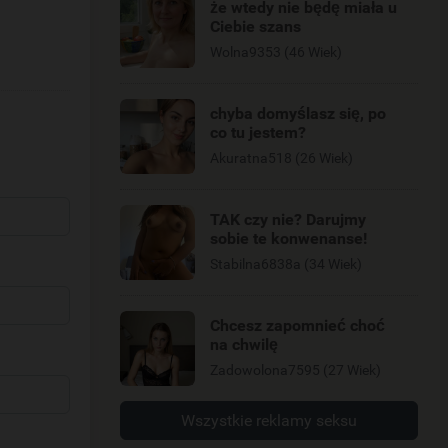
że wtedy nie będę miała u
Ciebie szans
Wolna9353 (46 Wiek)
chyba domyślasz się, po
co tu jestem?
Akuratna518 (26 Wiek)
TAK czy nie? Darujmy
sobie te konwenanse!
Stabilna6838a (34 Wiek)
Chcesz zapomnieć choć
na chwilę
Zadowolona7595 (27 Wiek)
Wszystkie reklamy seksu