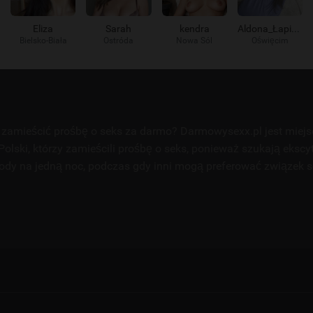
Eliza
Sarah
kendra
Aldona_Łapie_go
Bielsko-Biała
Ostróda
Nowa Sól
Oświęcim
zamieścić prośbę o seks za darmo? Darmowysexx.pl jest miej
Polski, którzy zamieścili prośbę o seks, ponieważ szukają ekscy
ody na jedną noc, podczas gdy inni mogą preferować związek 