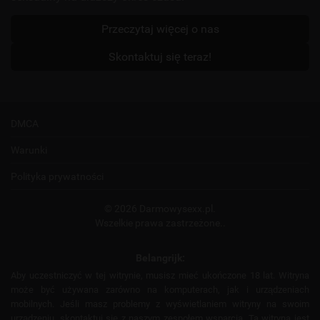
Przeczytaj więcej o nas
Skontaktuj się teraz!
DMCA
Warunki
Polityka prywatności
© 2026 Darmowysexx.pl.
Wszelkie prawa zastrzeżone..
Belangrijk:
Aby uczestniczyć w tej witrynie, musisz mieć ukończone 18 lat. Witryna
może być używana zarówno na komputerach, jak i urządzeniach
mobilnych. Jeśli masz problemy z wyświetlaniem witryny na swoim
urządzeniu, skontaktuj się z naszym zespołem wsparcia. Ta witryna jest