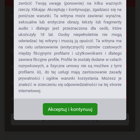
zwrócić Twoją uwagę (ponownie) na kilka ważnych
rzeczy. Klikając Akceptuję i kontynuując, zgadzasz się na
poniższe warunki. Ta witryna może zawierać wyraźne,
Czy szuka Pan czegoś konkretnego
seksualne lub erotyczne obrazy, teksty lub fragmenty
audio i dlatego jest przeznaczona dla osób, które
Tylko dla Dorosłych
ukończyły 18 lat. Osoby niepełnoletnie nie mogą
28
odwiedzać tej witryny i muszą ją opuścić. Ta witryna ma
na celu ustanowienie (erotycznych) rozmów czatowych
Seks Za Darmo
28
między fikcyjnymi profilami i użytkownikami i dlatego
zawiera fikcyjne profile. Profile te zostały dodane w celach
rozrywkowych, a fizyczne umowy nie są możliwe z tymi
Napalone Dziewczyny
26
profilami. iii), do tej usługi mają zastosowanie zasady
prywatności i ogólne warunki korzystania. Możesz je
Gorące Dziewczyny
24
znaleźć w zrzeczeniu się odpowiedzialności na tej stronie
internetowej.
Anonse Erotyczne
24
Akceptuj i kontynuuj
Wyświetl wszystkie tagi