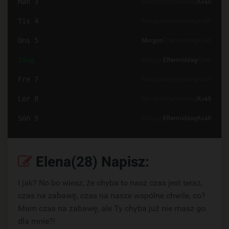
Mån 3
Morgon
Eftermiddag
Kväll
Tis 4
Morgon
Eftermiddag
Kväll
Ons 5
Morgon
Eftermiddag
Kväll
Idag
Morgon
Eftermiddag
Kväll
Fre 7
Morgon
Eftermiddag
Kväll
Lör 8
Morgon
Eftermiddag
Kväll
Sön 9
Morgon
Eftermiddag
Kväll
Elena(28) Napisz:
I jak? No bo wiesz, że chyba to nasz czas jest teraz,
czas na zabawę, czas na nasze wspólne chwile, co?
Mam czas na zabawę, ale Ty chyba już nie masz go
dla mnie?!