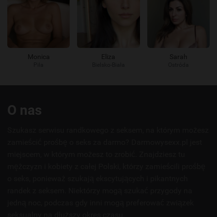
Monica
Eliza
Sarah
Piła
Bielsko-Biała
Ostróda
Przydatne
O nas
linki
Szukasz serwisu randkowego z seksem, na którym możesz
zamieścić prośbę o seks za darmo? Darmowysexx.pl jest
miejscem, w którym możesz to zrobić. Znajdziesz tu
mężczyzn i kobiety z całej Polski, którzy zamieścili prośbę
o seks, ponieważ szukają ekscytujących i pikantnych
randek z seksem. Niektórzy mogą szukać przygody na
jedną noc, podczas gdy inni mogą preferować związek
seksualny na dłuższy okres czasu.