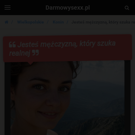
Darmowysexx.pl
Togg
Toggle
navigation
Sear
Wielkopolskie
Konin
Jesteś mężczyzną, który szuka re
Jesteś mężczyzną, który szuka
realnej