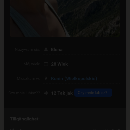
Elena
Nazywam się:
28 Wiek
Mój wiek:
Konin
(Wielkopolskie)
Mieszkam w:
12
Tak jak
Czy mnie lubisz?!
Czy mnie lubisz??
Tillgänglighet: