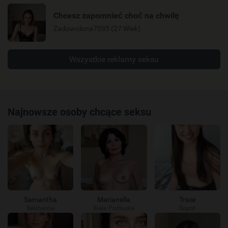
Chcesz zapomnieć choć na chwilę
Zadowolona7595 (27 Wiek)
Wszystkie reklamy seksu
Najnowsze osoby chcące seksu
Samantha
Marianella
Trixie
Bełchatów
Biała Podlaska
Sopot