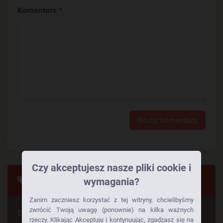
Komentarz *
Dodaj komentarz
Czy akceptujesz nasze pliki cookie i
Tagi
wymagania?
Zanim zaczniesz korzystać z tej witryny, chcielibyśmy
zwrócić Twoją uwagę (ponownie) na kilka ważnych
Czy szuka Pan czegoś konkretnego
rzeczy. Klikając Akceptuję i kontynuując, zgadzasz się na