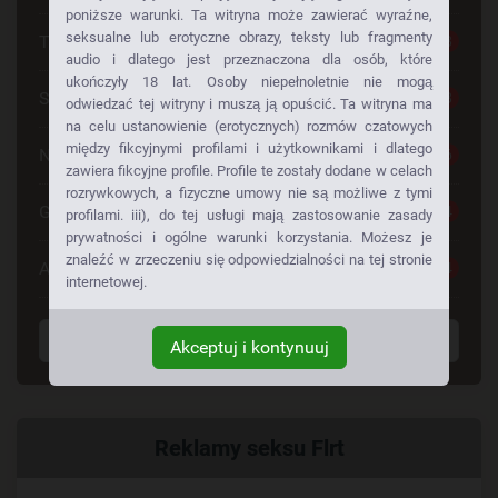
poniższe warunki. Ta witryna może zawierać wyraźne,
seksualne lub erotyczne obrazy, teksty lub fragmenty
Tylko dla Dorosłych
28
audio i dlatego jest przeznaczona dla osób, które
ukończyły 18 lat. Osoby niepełnoletnie nie mogą
Seks Za Darmo
28
odwiedzać tej witryny i muszą ją opuścić. Ta witryna ma
na celu ustanowienie (erotycznych) rozmów czatowych
między fikcyjnymi profilami i użytkownikami i dlatego
Napalone Dziewczyny
26
zawiera fikcyjne profile. Profile te zostały dodane w celach
rozrywkowych, a fizyczne umowy nie są możliwe z tymi
Gorące Dziewczyny
24
profilami. iii), do tej usługi mają zastosowanie zasady
prywatności i ogólne warunki korzystania. Możesz je
znaleźć w zrzeczeniu się odpowiedzialności na tej stronie
Anonse Erotyczne
24
internetowej.
Wyświetl wszystkie tagi
Akceptuj i kontynuuj
Powiązany
Reklamy seksu Flrt
link