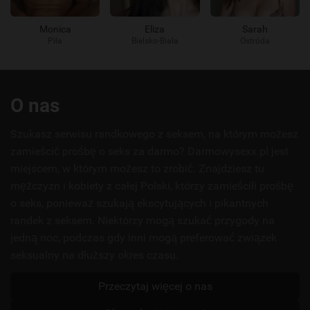
Monica
Eliza
Sarah
Piła
Bielsko-Biała
Ostróda
Przydatne
O nas
linki
Szukasz serwisu randkowego z seksem, na którym możesz
zamieścić prośbę o seks za darmo? Darmowysexx.pl jest
miejscem, w którym możesz to zrobić. Znajdziesz tu
mężczyzn i kobiety z całej Polski, którzy zamieścili prośbę
o seks, ponieważ szukają ekscytujących i pikantnych
randek z seksem. Niektórzy mogą szukać przygody na
jedną noc, podczas gdy inni mogą preferować związek
seksualny na dłuższy okres czasu.
Przeczytaj więcej o nas