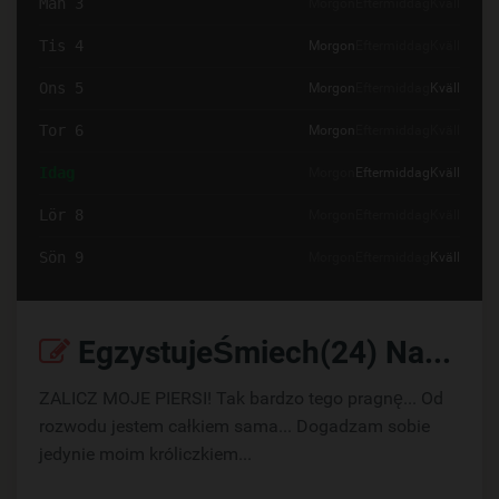
Mån 3
Morgon
Eftermiddag
Kväll
Tis 4
Morgon
Eftermiddag
Kväll
Ons 5
Morgon
Eftermiddag
Kväll
Tor 6
Morgon
Eftermiddag
Kväll
Idag
Morgon
Eftermiddag
Kväll
Lör 8
Morgon
Eftermiddag
Kväll
Sön 9
Morgon
Eftermiddag
Kväll
EgzystujeŚmiech(24) Napisz:
ZALICZ MOJE PIERSI! Tak bardzo tego pragnę... Od
rozwodu jestem całkiem sama... Dogadzam sobie
jedynie moim króliczkiem...