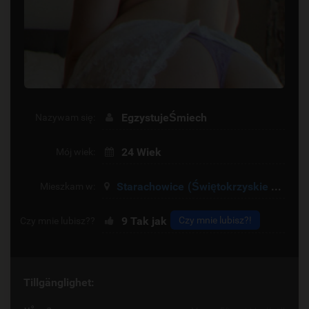
EgzystujeŚmiech
Nazywam się:
24 Wiek
Mój wiek:
Starachowice
(Świętokrzyskie Voivodeship)
Mieszkam w:
9
Tak jak
Czy mnie lubisz?!
Czy mnie lubisz??
Tillgänglighet: