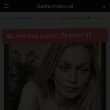
Darmowysexx.pl
Togg
Toggle
navigation
Sear
Mazowieckie
Warsaw
Jest taka szansa dla mnie?
Jest taka szansa dla mnie?