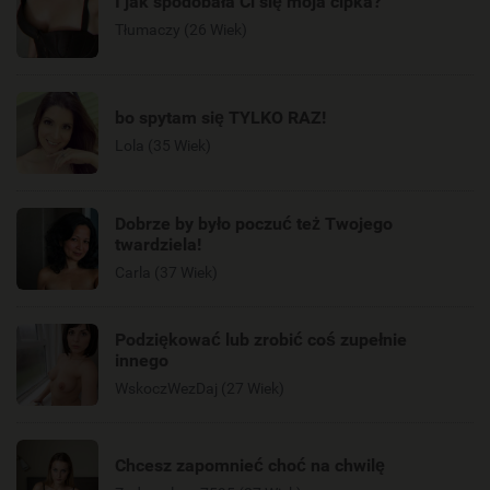
I jak spodobała Ci się moja cipka?
Tłumaczy (26 Wiek)
bo spytam się TYLKO RAZ!
Lola (35 Wiek)
Dobrze by było poczuć też Twojego
twardziela!
Carla (37 Wiek)
Podziękować lub zrobić coś zupełnie
innego
WskoczWezDaj (27 Wiek)
Chcesz zapomnieć choć na chwilę