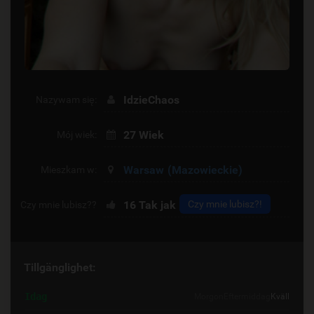
IdzieChaos
Nazywam się:
27 Wiek
Mój wiek:
Warsaw
(Mazowieckie)
Mieszkam w:
16
Tak jak
Czy mnie lubisz?!
Czy mnie lubisz??
Tillgänglighet:
Idag
Morgon
Eftermiddag
Kväll