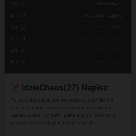
Tis 11
Morgon
Eftermiddag
Kväll
Ons 12
Morgon
Eftermiddag
Kväll
Tor 13
Morgon
Eftermiddag
Kväll
Fre 14
Morgon
Eftermiddag
Kväll
Lör 15
Morgon
Eftermiddag
Kväll
Sön 16
Morgon
Eftermiddag
Kväll
IdzieChaos(27) Napisz:
To już wiesz, jakiej kobiety poszukujesz? Nic nie
piszesz o sobie, więc sama chciałabym wiedzieć.
Jestem wolna, dojrzała i pełna energii. Ze mną te
wieczór możesz dość aktywnie spędzić.