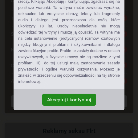
Czy szuka Pan czegoś konkretnego
rzeczy. Klikając Akceptuję i kontynuując, zgadzasz się na
poniższe warunki. Ta witryna może zawierać wyraźne,
seksualne lub erotyczne obrazy, teksty lub fragmenty
Tylko dla Dorosłych
28
audio i dlatego jest przeznaczona dla osób, które
ukończyły 18 lat. Osoby niepełnoletnie nie mogą
odwiedzać tej witryny i muszą ją opuścić. Ta witryna ma
Seks Za Darmo
28
na celu ustanowienie (erotycznych) rozmów czatowych
między fikcyjnymi profilami i użytkownikami i dlatego
Napalone Dziewczyny
26
zawiera fikcyjne profile. Profile te zostały dodane w celach
rozrywkowych, a fizyczne umowy nie są możliwe z tymi
profilami. iii), do tej usługi mają zastosowanie zasady
Gorące Dziewczyny
24
prywatności i ogólne warunki korzystania. Możesz je
znaleźć w zrzeczeniu się odpowiedzialności na tej stronie
Anonse Erotyczne
24
internetowej.
Akceptuj i kontynuuj
Wyświetl wszystkie tagi
Powiązany
Reklamy seksu Flrt