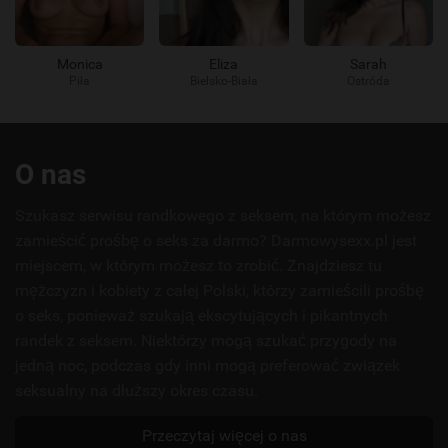
Monica
Eliza
Sarah
Piła
Bielsko-Biała
Ostróda
Przydatne
O nas
linki
Szukasz serwisu randkowego z seksem, na którym możesz
zamieścić prośbę o seks za darmo? Darmowysexx.pl jest
miejscem, w którym możesz to zrobić. Znajdziesz tu
mężczyzn i kobiety z całej Polski, którzy zamieścili prośbę
o seks, ponieważ szukają ekscytujących i pikantnych
randek z seksem. Niektórzy mogą szukać przygody na
jedną noc, podczas gdy inni mogą preferować związek
seksualny na dłuższy okres czasu.
Przeczytaj więcej o nas