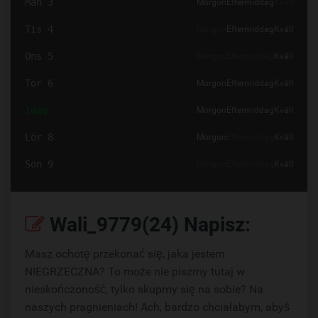
Mån 3
Morgon
Eftermiddag
Kväll
Tis 4
Morgon
Eftermiddag
Kväll
Ons 5
Morgon
Eftermiddag
Kväll
Tor 6
Morgon
Eftermiddag
Kväll
Idag
Morgon
Eftermiddag
Kväll
Lör 8
Morgon
Eftermiddag
Kväll
Sön 9
Morgon
Eftermiddag
Kväll
Wali_9779(24) Napisz:
Masz ochotę przekonać się, jaka jestem
NIEGRZECZNA? To może nie piszmy tutaj w
nieskończoność, tylko skupmy się na sobie? Na
naszych pragnieniach! Ach, bardzo chciałabym, abyś