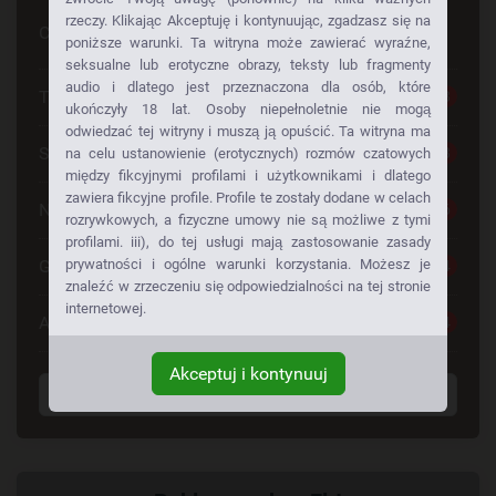
rzeczy. Klikając Akceptuję i kontynuując, zgadzasz się na
Czy szuka Pan czegoś konkretnego
poniższe warunki. Ta witryna może zawierać wyraźne,
seksualne lub erotyczne obrazy, teksty lub fragmenty
audio i dlatego jest przeznaczona dla osób, które
Tylko dla Dorosłych
28
ukończyły 18 lat. Osoby niepełnoletnie nie mogą
odwiedzać tej witryny i muszą ją opuścić. Ta witryna ma
Seks Za Darmo
28
na celu ustanowienie (erotycznych) rozmów czatowych
między fikcyjnymi profilami i użytkownikami i dlatego
zawiera fikcyjne profile. Profile te zostały dodane w celach
Napalone Dziewczyny
26
rozrywkowych, a fizyczne umowy nie są możliwe z tymi
profilami. iii), do tej usługi mają zastosowanie zasady
prywatności i ogólne warunki korzystania. Możesz je
Gorące Dziewczyny
24
znaleźć w zrzeczeniu się odpowiedzialności na tej stronie
internetowej.
Anonse Erotyczne
24
Akceptuj i kontynuuj
Wyświetl wszystkie tagi