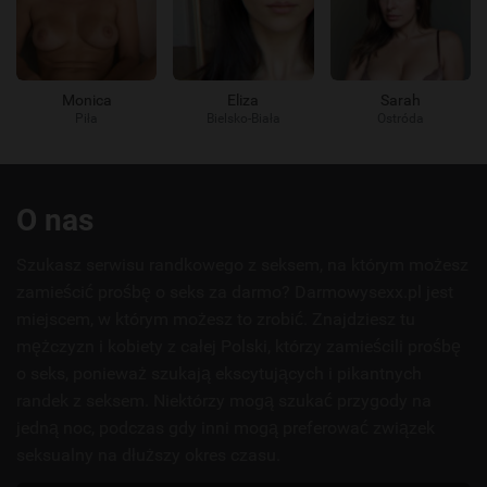
Monica
Eliza
Sarah
Piła
Bielsko-Biała
Ostróda
Przydatne
O nas
linki
Szukasz serwisu randkowego z seksem, na którym możesz
zamieścić prośbę o seks za darmo? Darmowysexx.pl jest
miejscem, w którym możesz to zrobić. Znajdziesz tu
mężczyzn i kobiety z całej Polski, którzy zamieścili prośbę
o seks, ponieważ szukają ekscytujących i pikantnych
randek z seksem. Niektórzy mogą szukać przygody na
jedną noc, podczas gdy inni mogą preferować związek
seksualny na dłuższy okres czasu.