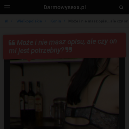
Darmowysexx.pl
Togg
Toggle
navigation
Sear
Wielkopolskie
Konin
Może i nie masz opisu, ale czy on
Może i nie masz opisu, ale czy on
mi jest potrzebny?