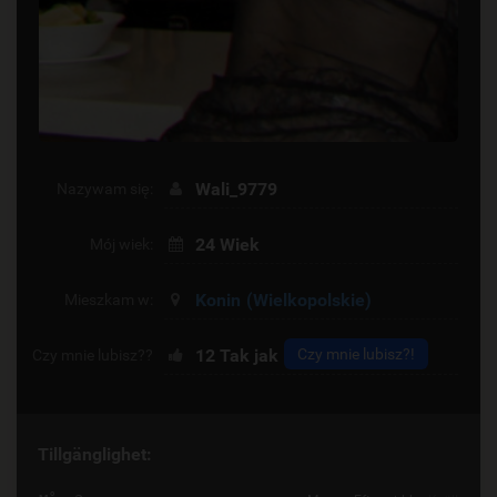
Wali_9779
Nazywam się:
24 Wiek
Mój wiek:
Konin
(Wielkopolskie)
Mieszkam w:
12
Tak jak
Czy mnie lubisz?!
Czy mnie lubisz??
Tillgänglighet: