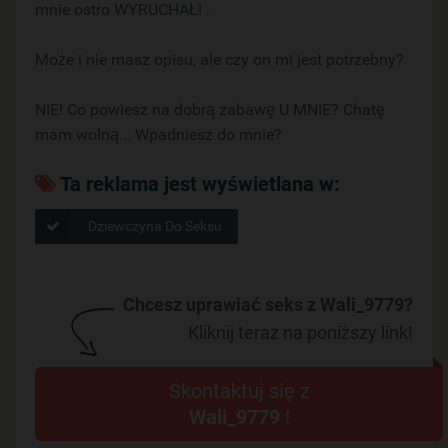
mnie ostro WYRUCHAŁ! .
Może i nie masz opisu, ale czy on mi jest potrzebny?
NIE! Co powiesz na dobrą zabawę U MNIE? Chatę
mam wolną... Wpadniesz do mnie?
Ta reklama jest wyświetlana w:
Dziewczyna Do Seksu
Chcesz uprawiać seks z Wali_9779?
Kliknij teraz na poniższy link!
Skontaktuj się z
Wali_9779
!