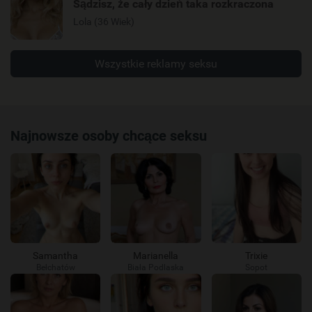
Sądzisz, że cały dzień taka rozkraczona
Lola (36 Wiek)
Wszystkie reklamy seksu
Najnowsze osoby chcące seksu
Samantha
Marianella
Trixie
Bełchatów
Biała Podlaska
Sopot