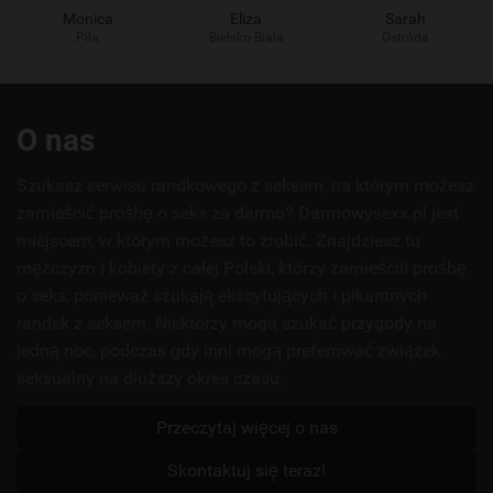
Monica
Eliza
Sarah
Piła
Bielsko-Biała
Ostróda
Przydatne
O nas
linki
Szukasz serwisu randkowego z seksem, na którym możesz
zamieścić prośbę o seks za darmo? Darmowysexx.pl jest
miejscem, w którym możesz to zrobić. Znajdziesz tu
mężczyzn i kobiety z całej Polski, którzy zamieścili prośbę
o seks, ponieważ szukają ekscytujących i pikantnych
randek z seksem. Niektórzy mogą szukać przygody na
jedną noc, podczas gdy inni mogą preferować związek
seksualny na dłuższy okres czasu.
Przeczytaj więcej o nas
Skontaktuj się teraz!