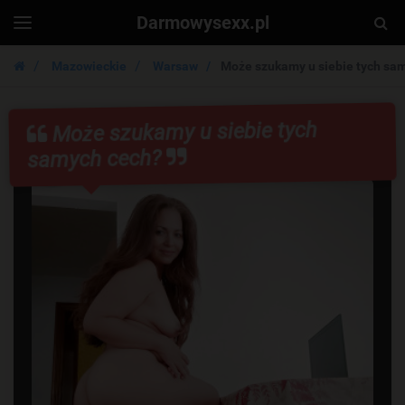
Darmowysexx.pl
Togg
Toggle
navigation
Sear
Mazowieckie
Warsaw
Może szukamy u siebie tych sa
Może szukamy u siebie tych
samych cech?