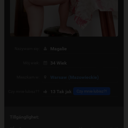
Magalie
Nazywam się:
34 Wiek
Mój wiek:
Warsaw
(Mazowieckie)
Mieszkam w:
13
Tak jak
Czy mnie lubisz?!
Czy mnie lubisz??
Tillgänglighet: