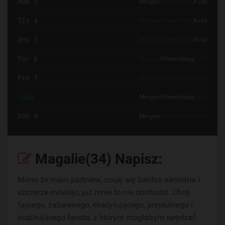
Mån 3
Morgon
Eftermiddag
Kväll
Tis 4
Morgon
Eftermiddag
Kväll
Ons 5
Morgon
Eftermiddag
Kväll
Tor 6
Morgon
Eftermiddag
Kväll
Fre 7
Morgon
Eftermiddag
Kväll
Idag
Morgon
Eftermiddag
Kväll
Sön 9
Morgon
Eftermiddag
Kväll
Magalie(34) Napisz:
Mimo że mam partnera, czuję się bardzo samotna i
szczerze mówiąc, już mnie to nie obchodzi. Chcę
fajnego, zabawnego, ekscytującego, przytulnego i
inspirującego faceta, z którym mogłabym spędzać