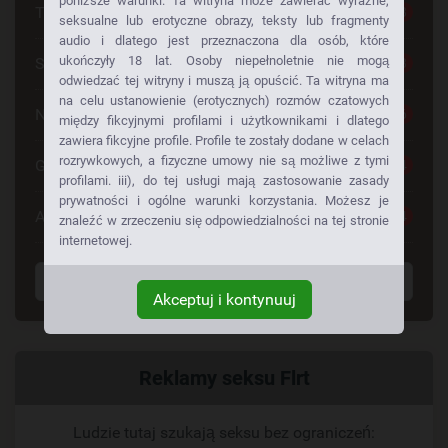
poniższe warunki. Ta witryna może zawierać wyraźne,
Tylko dla Dorosłych
28
seksualne lub erotyczne obrazy, teksty lub fragmenty
audio i dlatego jest przeznaczona dla osób, które
ukończyły 18 lat. Osoby niepełnoletnie nie mogą
Seks Za Darmo
28
odwiedzać tej witryny i muszą ją opuścić. Ta witryna ma
na celu ustanowienie (erotycznych) rozmów czatowych
Napalone Dziewczyny
26
między fikcyjnymi profilami i użytkownikami i dlatego
zawiera fikcyjne profile. Profile te zostały dodane w celach
rozrywkowych, a fizyczne umowy nie są możliwe z tymi
Gorące Dziewczyny
24
profilami. iii), do tej usługi mają zastosowanie zasady
prywatności i ogólne warunki korzystania. Możesz je
Anonse Erotyczne
24
znaleźć w zrzeczeniu się odpowiedzialności na tej stronie
internetowej.
Wyświetl wszystkie tagi
Akceptuj i kontynuuj
Powiązany
Reklamy seksu Flrt
link
Ludzie tutaj szukają seksu bez ograniczeń: