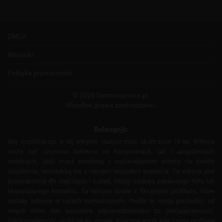
DMCA
Warunki
Polityka prywatności
© 2026 Darmowysexx.pl.
Wszelkie prawa zastrzeżone..
Belangrijk:
Aby uczestniczyć w tej witrynie, musisz mieć ukończone 18 lat. Witryna
może być używana zarówno na komputerach, jak i urządzeniach
mobilnych. Jeśli masz problemy z wyświetlaniem witryny na swoim
urządzeniu, skontaktuj się z naszym zespołem wsparcia. Ta witryna jest
przeznaczona dla mężczyzn i kobiet, którzy szukają zabawnego flirtu lub
ekscytującego kontaktu. Ta witryna działa z fikcyjnymi profilami, które
zostały zebrane w celach rozrywkowych. Profile te mogą pochodzić od
innych stron. Nie ponosimy odpowiedzialności za (nie)poprawność,
(nie)kompletność profili na tej stronie. Fizyczne spotkania z tymi profilami