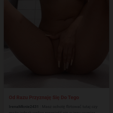
Od Razu Przyznaję Się Do Tego
IrenaMknie2431
: Masz ochotę flirtować tutaj czy
może jednak wolisz przenieść się w inny wymiar