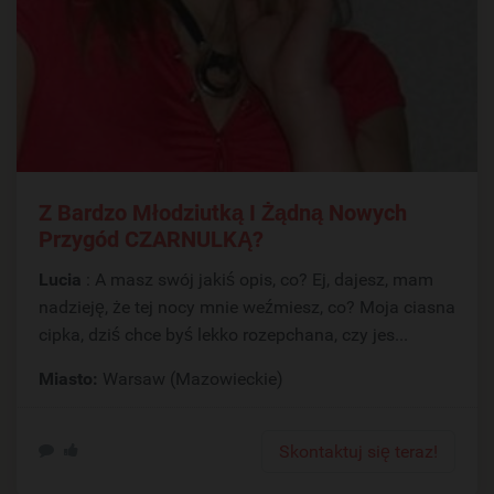
Z Bardzo Młodziutką I Żądną Nowych
Przygód CZARNULKĄ?
Lucia
: A masz swój jakiś opis, co? Ej, dajesz, mam
nadzieję, że tej nocy mnie weźmiesz, co? Moja ciasna
cipka, dziś chce byś lekko rozepchana, czy jes...
Miasto:
Warsaw (Mazowieckie)
Skontaktuj się teraz!