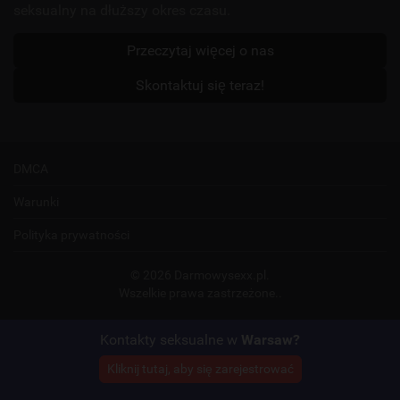
seksualny na dłuższy okres czasu.
Przeczytaj więcej o nas
Skontaktuj się teraz!
DMCA
Warunki
Polityka prywatności
© 2026 Darmowysexx.pl.
Wszelkie prawa zastrzeżone..
Belangrijk:
Kontakty seksualne w
Warsaw?
Aby uczestniczyć w tej witrynie, musisz mieć ukończone 18 lat. Witryna
Kliknij tutaj, aby się zarejestrować
może być używana zarówno na komputerach, jak i urządzeniach
mobilnych. Jeśli masz problemy z wyświetlaniem witryny na swoim