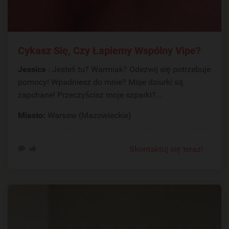
Cykasz Się, Czy Łapiemy Wspólny Vipe?
Jessica
: Jesteś tu? Warmiak? Odezwij się potrzebuje
pomocy! Wpadniesz do mnie? Moje dziurki są
zapchane! Przeczyścisz moje szparki?...
Miasto:
Warsaw (Mazowieckie)
Skontaktuj się teraz!