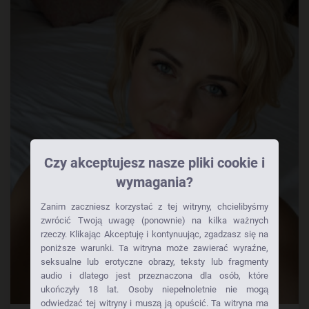
Czy akceptujesz nasze pliki cookie i
wymagania?
Zanim zaczniesz korzystać z tej witryny, chcielibyśmy
zwrócić Twoją uwagę (ponownie) na kilka ważnych
rzeczy. Klikając Akceptuję i kontynuując, zgadzasz się na
poniższe warunki. Ta witryna może zawierać wyraźne,
seksualne lub erotyczne obrazy, teksty lub fragmenty
audio i dlatego jest przeznaczona dla osób, które
ukończyły 18 lat. Osoby niepełnoletnie nie mogą
odwiedzać tej witryny i muszą ją opuścić. Ta witryna ma