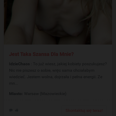
Jest Taka Szansa Dla Mnie?
IdzieChaos
: To już wiesz, jakiej kobiety poszukujesz?
Nic nie piszesz o sobie, więc sama chciałabym
wiedzieć. Jestem wolna, dojrzała i pełna energii. Ze
mn...
Miasto:
Warsaw (Mazowieckie)
Skontaktuj się teraz!