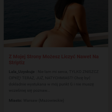
Z Mojej Strony Możesz Liczyć Nawet Na
Striptiz
Lala_Uzyskuje
: Nie łam mi serca, TYLKO ZNISZCZ
CIPKĘ! TERAZ, JUŻ, NATYCHMIAST! Chcę być
dokładnie wystukana w mój punkt G i nie muszę
wcześniej się poznaw...
Miasto:
Warsaw (Mazowieckie)