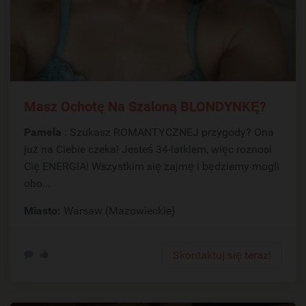
Masz Ochotę Na Szaloną BLONDYNKĘ?
Pamela
: Szukasz ROMANTYCZNEJ przygody? Ona
już na Ciebie czeka! Jesteś 34-latkiem, więc roznosi
Cię ENERGIA! Wszystkim się zajmę i będziemy mogli
obo...
Miasto:
Warsaw (Mazowieckie)
Skontaktuj się teraz!