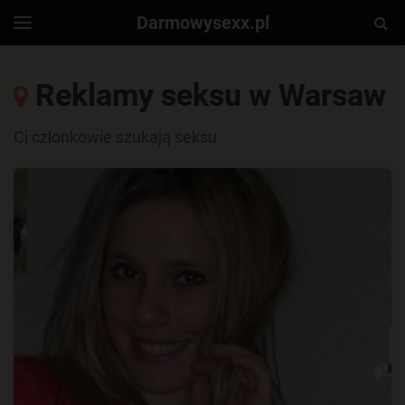
Darmowysexx.pl
Togg
Toggle
navigation
Sear
Reklamy seksu w Warsaw
Ci członkowie szukają seksu