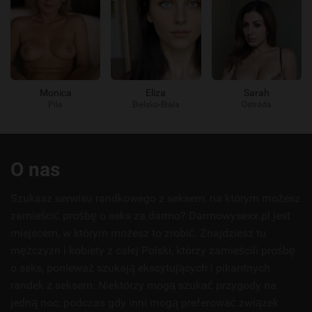
Monica
Eliza
Sarah
Piła
Bielsko-Biała
Ostróda
Przydatne
O nas
linki
Szukasz serwisu randkowego z seksem, na którym możesz
zamieścić prośbę o seks za darmo? Darmowysexx.pl jest
miejscem, w którym możesz to zrobić. Znajdziesz tu
mężczyzn i kobiety z całej Polski, którzy zamieścili prośbę
o seks, ponieważ szukają ekscytujących i pikantnych
randek z seksem. Niektórzy mogą szukać przygody na
jedną noc, podczas gdy inni mogą preferować związek