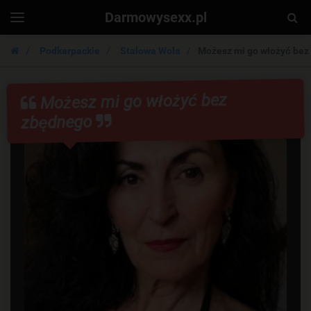
Darmowysexx.pl
Togg
Toggle
navigation
Sear
Podkarpackie
Stalowa Wola
Możesz mi go włożyć bez
Możesz mi go włożyć bez
zbędnego