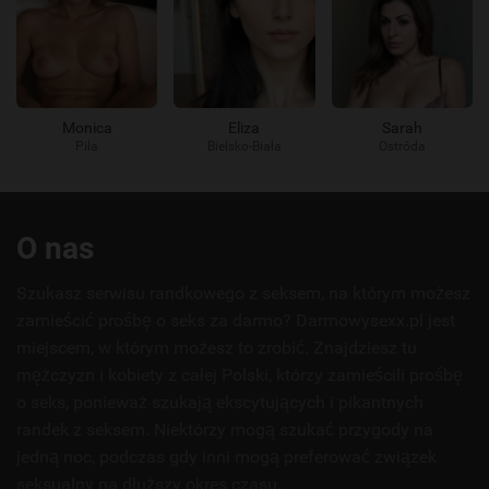
Monica
Eliza
Sarah
Piła
Bielsko-Biała
Ostróda
Przydatne
O nas
linki
Szukasz serwisu randkowego z seksem, na którym możesz
zamieścić prośbę o seks za darmo? Darmowysexx.pl jest
miejscem, w którym możesz to zrobić. Znajdziesz tu
mężczyzn i kobiety z całej Polski, którzy zamieścili prośbę
o seks, ponieważ szukają ekscytujących i pikantnych
randek z seksem. Niektórzy mogą szukać przygody na
jedną noc, podczas gdy inni mogą preferować związek
seksualny na dłuższy okres czasu.