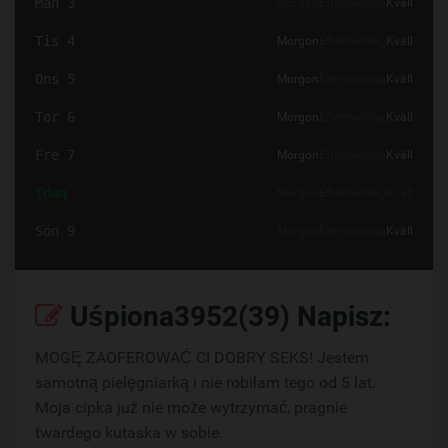
Mån 3
Morgon
Eftermiddag
Kväll
Tis 4
Morgon
Eftermiddag
Kväll
Ons 5
Morgon
Eftermiddag
Kväll
Tor 6
Morgon
Eftermiddag
Kväll
Fre 7
Morgon
Eftermiddag
Kväll
Idag
Morgon
Eftermiddag
Kväll
Sön 9
Morgon
Eftermiddag
Kväll
Uśpiona3952(39) Napisz:
MOGĘ ZAOFEROWAĆ CI DOBRY SEKS! Jestem
samotną pielęgniarką i nie robiłam tego od 5 lat.
Moja cipka już nie może wytrzymać, pragnie
twardego kutaska w sobie.