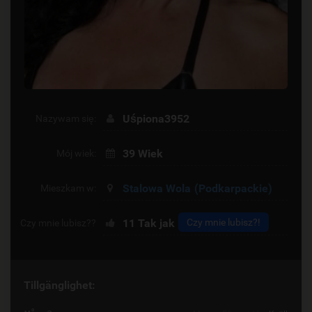
Uśpiona3952
Nazywam się:
39 Wiek
Mój wiek:
Stalowa Wola
(Podkarpackie)
Mieszkam w:
11
Tak jak
Czy mnie lubisz?!
Czy mnie lubisz??
Tillgänglighet: