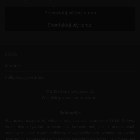
Przeczytaj więcej o nas
Skontaktuj się teraz!
DMCA
Warunki
Polityka prywatności
© 2026 Darmowysexx.pl.
Wszelkie prawa zastrzeżone..
Belangrijk:
Aby uczestniczyć w tej witrynie, musisz mieć ukończone 18 lat. Witryna
może być używana zarówno na komputerach, jak i urządzeniach
mobilnych. Jeśli masz problemy z wyświetlaniem witryny na swoim
urządzeniu, skontaktuj się z naszym zespołem wsparcia. Ta witryna jest