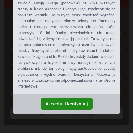
zwrócić Twoją uwagę (ponownie) na kilka ważnych
rzeczy. Klikając Akceptuję i kontynuując, zgadzasz się na
poniższe warunki. Ta witryna może zawierać wyraźne,
Czy szuka Pan czegoś konkretnego
seksualne lub erotyczne obrazy, teksty lub fragmenty
audio i dlatego jest przeznaczona dla osób, które
Tylko dla Dorosłych
ukończyły 18 lat. Osoby niepełnoletnie nie mogą
28
odwiedzać tej witryny i muszą ją opuścić. Ta witryna ma
na celu ustanowienie (erotycznych) rozmów czatowych
Seks Za Darmo
28
między fikcyjnymi profilami i użytkownikami i dlatego
zawiera fikcyjne profile. Profile te zostały dodane w celach
rozrywkowych, a fizyczne umowy nie są możliwe z tymi
Napalone Dziewczyny
26
profilami. iii), do tej usługi mają zastosowanie zasady
prywatności i ogólne warunki korzystania. Możesz je
Gorące Dziewczyny
24
znaleźć w zrzeczeniu się odpowiedzialności na tej stronie
internetowej.
Anonse Erotyczne
24
Akceptuj i kontynuuj
Wyświetl wszystkie tagi