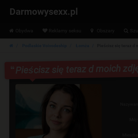
Darmowysexx.pl
Hoofdmenu
Obydwa
Reklamy seksu
Obszary
Szu
Podlaskie Voivodeship
Łomża
Pieścisz się teraz d 
Pieścisz się teraz d moich zdj
Nazywam
Mój 
Mieszk