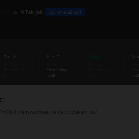
9
Tak jak
Czy mnie lubisz?!
isz??
Tor 6
Fre 7
Idag
Sön
Morgon
Morgon
Morgon
Mor
Eftermiddag
Eftermiddag
Eftermiddag
Efte
Kväll
Kväll
Kväll
Kväl
z:
ASKA! Mam nadzieję, że się doczekam, co?