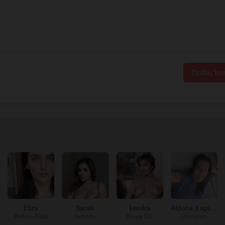
Dodaj ko
Eliza
Sarah
kendra
Aldona_Łapie_go
Bielsko-Biała
Ostróda
Nowa Sól
Oświęcim