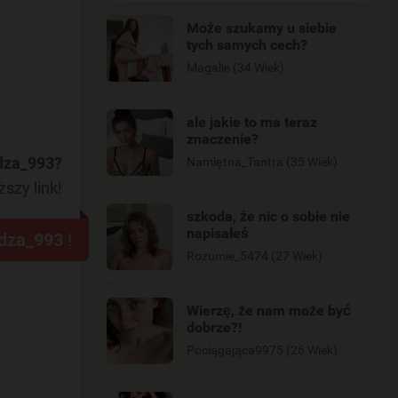
Może szukamy u siebie
tych samych cech?
Magalie (34 Wiek)
ale jakie to ma teraz
znaczenie?
dza_993?
Namiętna_Tantra (35 Wiek)
ższy link!
szkoda, że nic o sobie nie
napisałeś
dza_993
!
Rozumie_5474 (27 Wiek)
Wierzę, że nam może być
dobrze?!
Pociągająca9975 (26 Wiek)