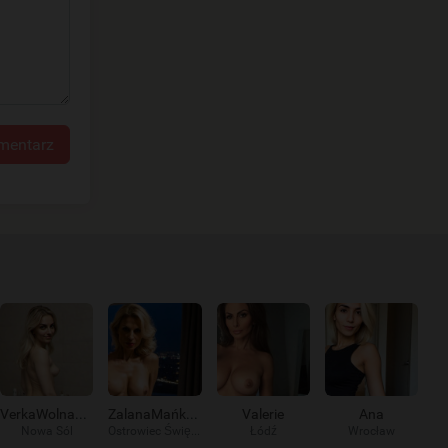
mentarz
VerkaWolna9578
ZalanaMańka191
Valerie
Ana
Nowa Sól
Ostrowiec Świętokrzyski
Łódź
Wrocław