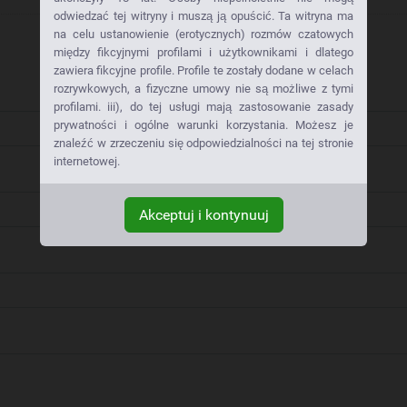
odwiedzać tej witryny i muszą ją opuścić. Ta witryna ma
na celu ustanowienie (erotycznych) rozmów czatowych
między fikcyjnymi profilami i użytkownikami i dlatego
zawiera fikcyjne profile. Profile te zostały dodane w celach
rozrywkowych, a fizyczne umowy nie są możliwe z tymi
profilami. iii), do tej usługi mają zastosowanie zasady
prywatności i ogólne warunki korzystania. Możesz je
znaleźć w zrzeczeniu się odpowiedzialności na tej stronie
internetowej.
Akceptuj i kontynuuj