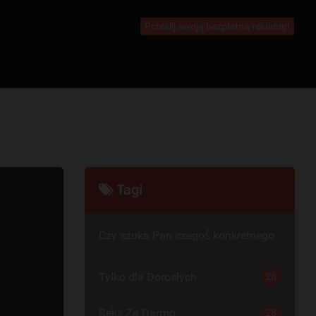
Prześlij swoją bezpłatną reklamę!
Tagi
Czy szuka Pan czegoś konkretnego
Tylko dla Dorosłych
28
Seks Za Darmo
28