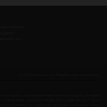
scem, w którym
tujących i
seksualny na
© 2026 Darmowysexx.pl.
Wszelkie prawa zastrzeżone..
i masz problemy z wyświetlaniem witryny na swoim urządzeniu, skontaktuj
a witryna działa z fikcyjnymi profilami, które zostały zebrane w celach
izyczne spotkania z tymi profilami nie są możliwe. Jeśli znalazłeś miłego