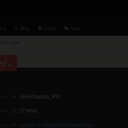
kaj
Blog
O nas
Tags
moich zdjęć
ęć
JolaśSpędza_993
 się:
27 Wiek
wiek:
Łomża
(Podlaskie Voivodeship)
am w: