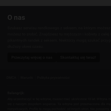
Przydatne
O nas
linki
Szukasz serwisu randkowego z seksem, na którym możesz 
możesz to zrobić. Znajdziesz tu mężczyzn i kobiety z całej 
pikantnych randek z seksem. Niektórzy mogą szukać przyg
dłuższy okres czasu.
Przeczytaj więcej o nas
Skontaktuj się teraz!
DMCA
Warunki
Polityka prywatności
Belangrijk:
Aby uczestniczyć w tej witrynie, musisz mieć ukończone 18 lat. Witryna
się z naszym zespołem wsparcia. Ta witryna jest przeznaczona dla mężcz
rozrywkowych. Profile te mogą pochodzić od innych stron. Nie ponosimy od