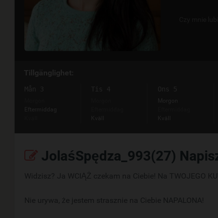
Czy mnie lub
Tillgänglighet:
Mån 3
Tis 4
Ons 5
Morgon
Morgon
Morgon
Eftermiddag
Eftermiddag
Eftermiddag
Kväll
Kväll
Kväll
JolaśSpędza_993(27) Napis
Widzisz? Ja WCIĄŻ czekam na Ciebie! Na TWOJEGO KUT
Nie urywa, że jestem strasznie na Ciebie NAPALONA!