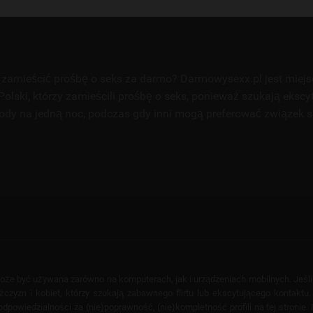
zamieścić prośbę o seks za darmo? Darmowysexx.pl jest miej
Polski, którzy zamieścili prośbę o seks, ponieważ szukają ekscy
ody na jedną noc, podczas gdy inni mogą preferować związek 
 może być używana zarówno na komputerach, jak i urządzeniach mobilnych. Jeśl
yzn i kobiet, którzy szukają zabawnego flirtu lub ekscytującego kontaktu. T
powiedzialności za (nie)poprawność, (nie)kompletność profili na tej stronie. F