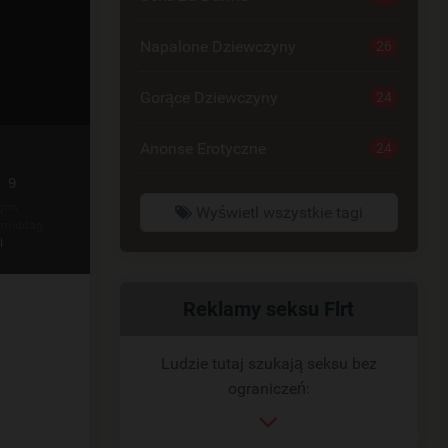
Napalone Dziewczyny
26
Gorące Dziewczyny
24
Anonse Erotyczne
24
 9
gon
Wyświetl wszystkie tagi
rmiddag
l
Powiązany
Reklamy seksu Flrt
link
Ludzie tutaj szukają seksu bez
ograniczeń: