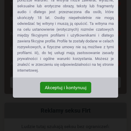
poniższe warunki. Ta witryna może zawierać wyraźne,
Tylko dla Dorosłych
28
seksualne lub erotyczne obrazy, teksty lub fragmenty
audio i dlatego jest przeznaczona dla osób, które
ukończyły 18 lat. Osoby niepełnoletnie nie mogą
Seks Za Darmo
28
odwiedzać tej witryny i muszą ją opuścić. Ta witryna ma
na celu ustanowienie (erotycznych) rozmów czatowych
Napalone Dziewczyny
26
między fikcyjnymi profilami i użytkownikami i dlatego
zawiera fikcyjne profile. Profile te zostały dodane w celach
rozrywkowych, a fizyczne umowy nie są możliwe z tymi
Gorące Dziewczyny
24
profilami. iii), do tej usługi mają zastosowanie zasady
prywatności i ogólne warunki korzystania. Możesz je
Anonse Erotyczne
24
znaleźć w zrzeczeniu się odpowiedzialności na tej stronie
internetowej.
Wyświetl wszystkie tagi
Akceptuj i kontynuuj
Powiązany
Reklamy seksu Flrt
link
Ludzie tutaj szukają seksu bez ograniczeń: