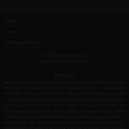
DMCA
Warunki
Polityka prywatności
© 2026 Darmowysexx.pl.
Wszelkie prawa zastrzeżone..
Belangrijk:
Aby uczestniczyć w tej witrynie, musisz mieć ukończone 18 lat. Witryna
może być używana zarówno na komputerach, jak i urządzeniach
mobilnych. Jeśli masz problemy z wyświetlaniem witryny na swoim
urządzeniu, skontaktuj się z naszym zespołem wsparcia. Ta witryna jest
przeznaczona dla mężczyzn i kobiet, którzy szukają zabawnego flirtu lub
ekscytującego kontaktu. Ta witryna działa z fikcyjnymi profilami, które
zostały zebrane w celach rozrywkowych. Profile te mogą pochodzić od
innych stron. Nie ponosimy odpowiedzialności za (nie)poprawność,
(nie)kompletność profili na tej stronie. Fizyczne spotkania z tymi profilami