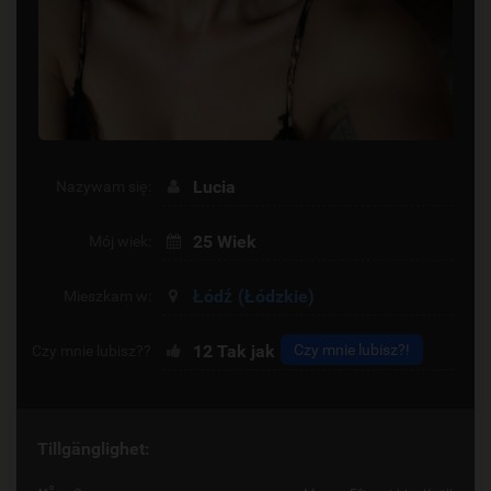
Lucia
Nazywam się:
25 Wiek
Mój wiek:
Łódź
(Łódzkie)
Mieszkam w:
12
Tak jak
Czy mnie lubisz?!
Czy mnie lubisz??
Tillgänglighet: