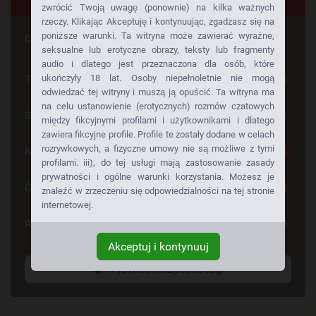
zwrócić Twoją uwagę (ponownie) na kilka ważnych
rzeczy. Klikając Akceptuję i kontynuując, zgadzasz się na
poniższe warunki. Ta witryna może zawierać wyraźne,
Czy szuka Pan czegoś konkretnego
seksualne lub erotyczne obrazy, teksty lub fragmenty
audio i dlatego jest przeznaczona dla osób, które
Tylko dla Dorosłych
ukończyły 18 lat. Osoby niepełnoletnie nie mogą
28
odwiedzać tej witryny i muszą ją opuścić. Ta witryna ma
na celu ustanowienie (erotycznych) rozmów czatowych
Seks Za Darmo
28
między fikcyjnymi profilami i użytkownikami i dlatego
zawiera fikcyjne profile. Profile te zostały dodane w celach
rozrywkowych, a fizyczne umowy nie są możliwe z tymi
Napalone Dziewczyny
26
profilami. iii), do tej usługi mają zastosowanie zasady
prywatności i ogólne warunki korzystania. Możesz je
Gorące Dziewczyny
24
znaleźć w zrzeczeniu się odpowiedzialności na tej stronie
internetowej.
Anonse Erotyczne
24
Akceptuj i kontynuuj
Wyświetl wszystkie tagi