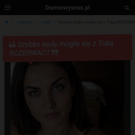
Darmowysexx.pl
Togg
Toggle
navigation
Sear
Łódzkie
Łódź
Szybko będę mogła się z Tobą ROZERW
Szybko będę mogła się z Tobą
ROZERWAĆ?