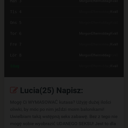
Mån 3
Morgon
Eftermiddag
Kväll
Tis 4
Morgon
Eftermiddag
Kväll
Ons 5
Morgon
Eftermiddag
Kväll
Tor 6
Morgon
Eftermiddag
Kväll
Fre 7
Morgon
Eftermiddag
Kväll
Lör 8
Morgon
Eftermiddag
Kväll
Idag
Morgon
Eftermiddag
Kväll
Lucia(25) Napisz:
Mogę Ci WYMASOWAĆ kutasa? Użyję dużej ilości
oliwki, by móc po nim jeździ moim balonikami!
Uwielbiam taką wstępną seks zabawę. Bez z tego nie
mogę sobie wyobrazić UDANEGO SEKSU! Jest to dla