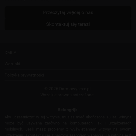
Przeczytaj więcej o nas
Skontaktuj się teraz!
DMCA
Warunki
Polityka prywatności
© 2026 Darmowysexx.pl.
Wszelkie prawa zastrzeżone..
Belangrijk:
Aby uczestniczyć w tej witrynie, musisz mieć ukończone 18 lat. Witryna
może być używana zarówno na komputerach, jak i urządzeniach
mobilnych. Jeśli masz problemy z wyświetlaniem witryny na swoim
urządzeniu, skontaktuj się z naszym zespołem wsparcia. Ta witryna jest