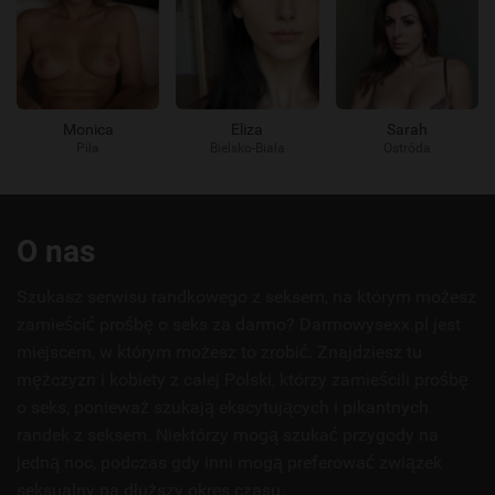
Monica
Eliza
Sarah
Piła
Bielsko-Biała
Ostróda
Przydatne
O nas
linki
Szukasz serwisu randkowego z seksem, na którym możesz
zamieścić prośbę o seks za darmo? Darmowysexx.pl jest
miejscem, w którym możesz to zrobić. Znajdziesz tu
mężczyzn i kobiety z całej Polski, którzy zamieścili prośbę
o seks, ponieważ szukają ekscytujących i pikantnych
randek z seksem. Niektórzy mogą szukać przygody na
jedną noc, podczas gdy inni mogą preferować związek
seksualny na dłuższy okres czasu.