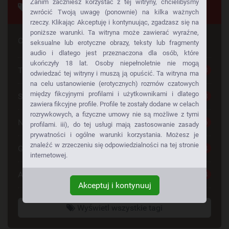
Zanim zaczniesz korzystać z tej witryny, chcielibyśmy
Tagi
zwrócić Twoją uwagę (ponownie) na kilka ważnych
rzeczy. Klikając Akceptuję i kontynuując, zgadzasz się na
poniższe warunki. Ta witryna może zawierać wyraźne,
Czy szuka Pan czegoś konkretnego
seksualne lub erotyczne obrazy, teksty lub fragmenty
audio i dlatego jest przeznaczona dla osób, które
ukończyły 18 lat. Osoby niepełnoletnie nie mogą
Tylko dla Dorosłych
28
odwiedzać tej witryny i muszą ją opuścić. Ta witryna ma
na celu ustanowienie (erotycznych) rozmów czatowych
między fikcyjnymi profilami i użytkownikami i dlatego
Seks Za Darmo
28
zawiera fikcyjne profile. Profile te zostały dodane w celach
rozrywkowych, a fizyczne umowy nie są możliwe z tymi
Napalone Dziewczyny
26
profilami. iii), do tej usługi mają zastosowanie zasady
prywatności i ogólne warunki korzystania. Możesz je
znaleźć w zrzeczeniu się odpowiedzialności na tej stronie
Gorące Dziewczyny
24
internetowej.
Anonse Erotyczne
24
Akceptuj i kontynuuj
Wyświetl wszystkie tagi