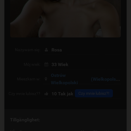
Rosa
Nazywam się:
33 Wiek
Mój wiek:
Ostrów
(Wielkopolskie)
Mieszkam w:
Wielkopolski
10
Tak jak
Czy mnie lubisz?!
Czy mnie lubisz??
Tillgänglighet: