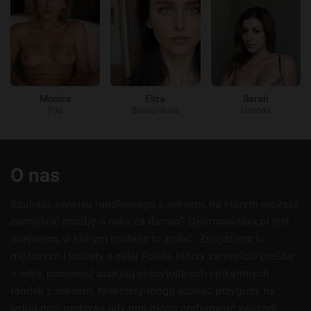
Monica
Eliza
Sarah
Piła
Bielsko-Biała
Ostróda
Przydatne
O nas
linki
Szukasz serwisu randkowego z seksem, na którym możesz
zamieścić prośbę o seks za darmo? Darmowysexx.pl jest
miejscem, w którym możesz to zrobić. Znajdziesz tu
mężczyzn i kobiety z całej Polski, którzy zamieścili prośbę
o seks, ponieważ szukają ekscytujących i pikantnych
randek z seksem. Niektórzy mogą szukać przygody na
jedną noc, podczas gdy inni mogą preferować związek