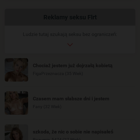
Powiązany
Reklamy seksu Flrt
link
Ludzie tutaj szukają seksu bez ograniczeń:
Chociaż jestem już dojrzałą kobietą
FigaPrzeznacza (35 Wiek)
Czasem mam słabsze dni i jestem
Fany (32 Wiek)
szkoda, że nic o sobie nie napisałeś
Rozumie_5474 (27 Wiek)