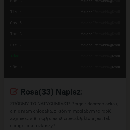
Mån 3
Morgon
Eftermiddag
Kväll
Tis 4
Morgon
Eftermiddag
Kväll
Ons 5
Morgon
Eftermiddag
Kväll
Tor 6
Morgon
Eftermiddag
Kväll
Fre 7
Morgon
Eftermiddag
Kväll
Idag
Morgon
Eftermiddag
Kväll
Sön 9
Morgon
Eftermiddag
Kväll
Rosa(33) Napisz:
ZRÓBMY TO NATYCHMIAST! Pragnę dobrego seksu,
a nie mam chłopaka, z którym mogłabym to robić.
Zajmiesz się moją ciasną cipeczką, która jest tak
spragniona rozkoszy?