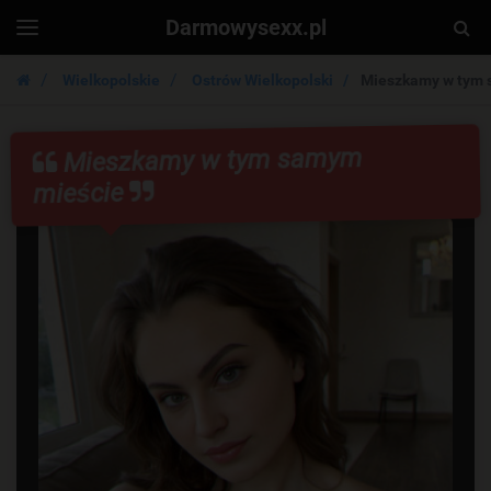
Darmowysexx.pl
Togg
Toggle
navigation
Sear
Wielkopolskie
Ostrów Wielkopolski
Mieszkamy w tym 
Mieszkamy w tym samym
mieście