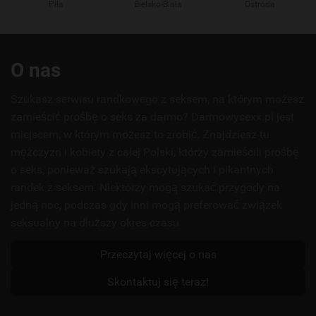
Piła
Bielsko-Biała
Ostróda
Przydatne
O nas
linki
Szukasz serwisu randkowego z seksem, na którym możesz
zamieścić prośbę o seks za darmo? Darmowysexx.pl jest
miejscem, w którym możesz to zrobić. Znajdziesz tu
mężczyzn i kobiety z całej Polski, którzy zamieścili prośbę
o seks, ponieważ szukają ekscytujących i pikantnych
randek z seksem. Niektórzy mogą szukać przygody na
jedną noc, podczas gdy inni mogą preferować związek
seksualny na dłuższy okres czasu.
Przeczytaj więcej o nas
Skontaktuj się teraz!