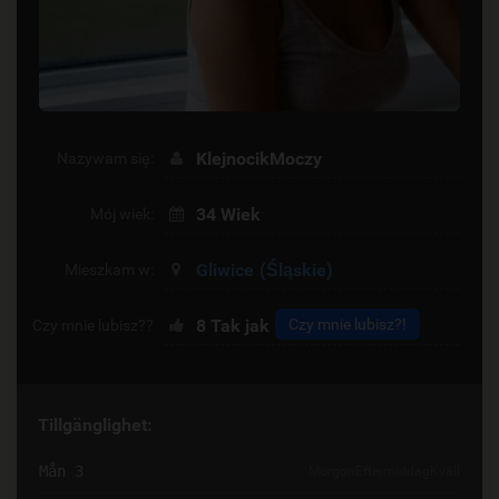
KlejnocikMoczy
Nazywam się:
34 Wiek
Mój wiek:
Gliwice
(Śląskie)
Mieszkam w:
8
Tak jak
Czy mnie lubisz?!
Czy mnie lubisz??
Tillgänglighet:
Mån 3
Morgon
Eftermiddag
Kväll