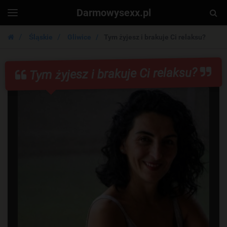
Darmowysexx.pl
Togg
Toggle
navigation
Sear
Śląskie
Gliwice
Tym żyjesz i brakuje Ci relaksu?
Tym żyjesz i brakuje Ci relaksu?