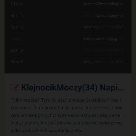
Tis 4
Morgon
Eftermiddag
Kväll
Ons 5
Morgon
Eftermiddag
Kväll
Tor 6
Morgon
Eftermiddag
Kväll
Idag
Morgon
Eftermiddag
Kväll
Lör 8
Morgon
Eftermiddag
Kväll
Sön 9
Morgon
Eftermiddag
Kväll
KlejnocikMoczy(34) Napisz:
Tylko robota? Tym żyjesz i brakuje Ci relaksu? Coś o
tym wiem, dlatego do Ciebie piszę, bo możemy sobie
wzajemnie pomóc! W tym wieku zamiast pogoni za
kasą liczy się też coś innego, dlatego nie zwlekajmy,
tylko zróbmy coś spontanicznego.