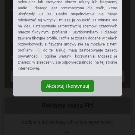
seksualne lub erotyczne obrazy, teksty lub fragmenty
audio i dlatego jest przeznaczona dla osób, które
Seks Za Darmo
28
ukończyły 18 lat. Osoby niepełnoletnie nie mogą
odwiedzać tej witryny i muszą ją opuścić. Ta witryna ma
Napalone Dziewczyny
26
na celu ustanowienie (erotycznych) rozmów czatowych
między fikcyjnymi profilami i użytkownikami i dlatego
zawiera fikcyjne profile. Profile te zostały dodane w celach
Gorące Dziewczyny
24
rozrywkowych, a fizyczne umowy nie są możliwe z tymi
profilami. iii), do tej usługi mają zastosowanie zasady
Anonse Erotyczne
prywatności i ogólne warunki korzystania. Możesz je
24
znaleźć w zrzeczeniu się odpowiedzialności na tej stronie
internetowej.
Wyświetl wszystkie tagi
Akceptuj i kontynuuj
Powiązany
Reklamy seksu Flrt
link
Ludzie tutaj szukają seksu bez ograniczeń: