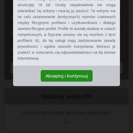
Seks Za Darmo
28
ukończyły 18 lat. Osoby niepełnoletnie nie mogą
odwiedzać tej witryny i muszą ją opuścić. Ta witryna ma
na celu ustanowienie (erotycznych) rozmów czatowych
Napalone Dziewczyny
26
między fikcyjnymi profilami i użytkownikami i dlatego
zawiera fikcyjne profile. Profile te zostały dodane w celach
Gorące Dziewczyny
24
rozrywkowych, a fizyczne umowy nie są możliwe z tymi
profilami. iii), do tej usługi mają zastosowanie zasady
prywatności i ogólne warunki korzystania. Możesz je
Anonse Erotyczne
24
znaleźć w zrzeczeniu się odpowiedzialności na tej stronie
internetowej.
Wyświetl wszystkie tagi
Akceptuj i kontynuuj
Powiązany
Reklamy seksu Flrt
link
Ludzie tutaj szukają seksu bez ograniczeń: