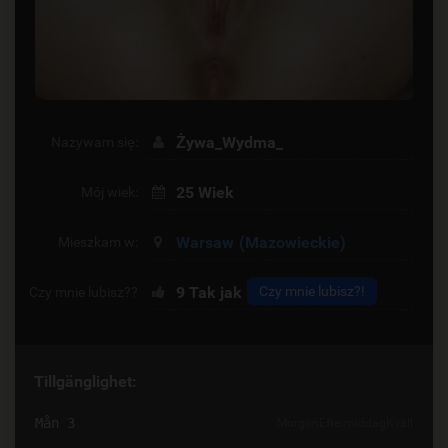
Żywa_Wydma_
Nazywam się:
25 Wiek
Mój wiek:
Warsaw
(Mazowieckie)
Mieszkam w:
9
Tak jak
Czy mnie lubisz?!
Czy mnie lubisz??
Tillgänglighet:
Mån 3
Morgon
Eftermiddag
Kväll