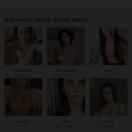
Najnowsze osoby chcące seksu
Samantha
Marianella
Trixie
Bełchatów
Biała Podlaska
Sopot
Monica
Eliza
Sarah
Piła
Bielsko-Biała
Ostróda