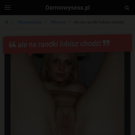
Darmowysexx.pl
Togg
Toggle
navigation
Sear
Mazowieckie
Warsaw
ale na randki lubisz chodzi
ale na randki lubisz chodzi