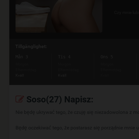
Czy mnie lub
Tillgänglighet:
Mån 3
Tis 4
Ons 5
Morgon
Morgon
Morgon
Eftermiddag
Eftermiddag
Eftermiddag
Kväll
Kväll
Kväll
Soso(27) Napisz:
Nie będę ukrywać tego, że czuję się niezadowolona z mo
Będę oczekiwać tego, że postarasz się porządnie mnie u