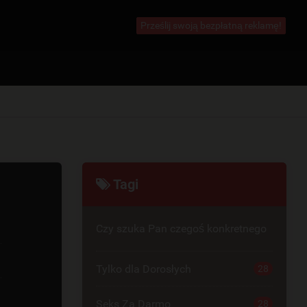
Prześlij swoją bezpłatną reklamę!
Tagi
Czy szuka Pan czegoś konkretnego
Tylko dla Dorosłych
28
Seks Za Darmo
28