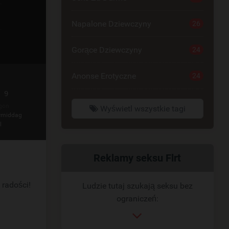
Napalone Dziewczyny
26
Gorące Dziewczyny
24
Anonse Erotyczne
24
 9
gon
Wyświetl wszystkie tagi
rmiddag
l
Powiązany
Reklamy seksu Flrt
link
 radości!
Ludzie tutaj szukają seksu bez
ograniczeń: