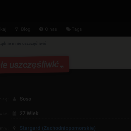
kaj
Blog
O nas
Tags
ządnie mnie uszczęśliwić
ie uszczęśliwić
Soso
 się:
27 Wiek
wiek:
Stargard
(Zachodniopomorskie)
am w: