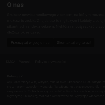
Przydatne
O nas
linki
Szukasz serwisu randkowego z seksem, na którym możesz 
możesz to zrobić. Znajdziesz tu mężczyzn i kobiety z całej 
pikantnych randek z seksem. Niektórzy mogą szukać przyg
dłuższy okres czasu.
Przeczytaj więcej o nas
Skontaktuj się teraz!
DMCA
Warunki
Polityka prywatności
Belangrijk:
Aby uczestniczyć w tej witrynie, musisz mieć ukończone 18 lat. Witryna
się z naszym zespołem wsparcia. Ta witryna jest przeznaczona dla mężcz
rozrywkowych. Profile te mogą pochodzić od innych stron. Nie ponosimy od
mężczyznę lub kobietę, możesz skontaktować się, wysyłając wiadomość lub 