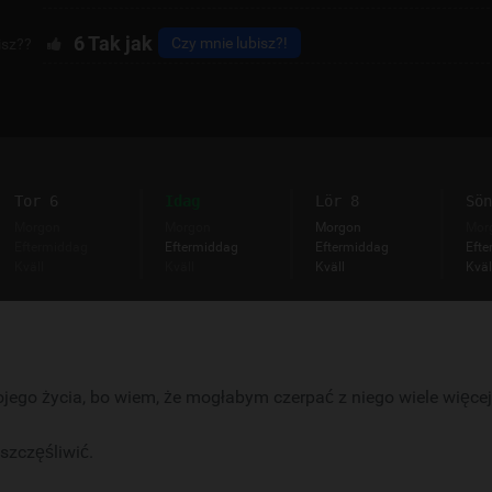
6
Tak jak
Czy mnie lubisz?!
isz??
Tor 6
Idag
Lör 8
Sön
Morgon
Morgon
Morgon
Mor
Eftermiddag
Eftermiddag
Eftermiddag
Efte
Kväll
Kväll
Kväll
Kväl
jego życia, bo wiem, że mogłabym czerpać z niego wiele więcej
szczęśliwić.