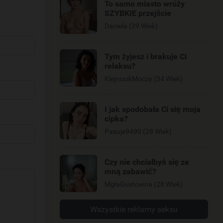
To samo miasto wróży
SZYBKIE przejście
Daniela (29 Wiek)
Tym żyjesz i brakuje Ci
relaksu?
KlejnocikMoczy (34 Wiek)
I jak spodobała Ci się moja
cipka?
Pasuje9490 (28 Wiek)
Czy nie chciałbyś się ze
mną zabawić?
MgłaGustowna (28 Wiek)
Wszystkie reklamy seksu