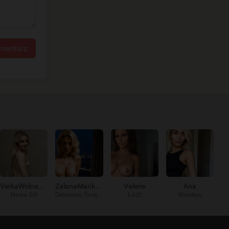
mentarz
VerkaWolna9578
ZalanaMańka191
Valerie
Ana
Nowa Sól
Ostrowiec Świętokrzyski
Łódź
Wrocław