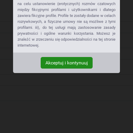
na celu ustanowienie (erotycznych) rozmów czatowych
między fikcyjnymi profilami i użytkownikami i dlatego
zawiera fikcyjne profile. Profile te zostały dodane w celach
rozrywkowych, a fizyczne umowy nie są możliwe z tymi
profilami. iii), do tej usługi mają zastosowanie zasady
prywatności i ogólne warunki korzystania. Możesz je
znaleźć w zrzeczeniu się odpowiedzialności na tej stronie
internetowej.
Akceptuj i kontynuuj