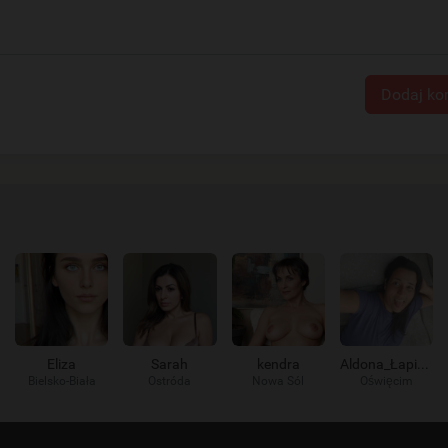
Dodaj ko
Eliza
Sarah
kendra
Aldona_Łapie_go
Bielsko-Biała
Ostróda
Nowa Sól
Oświęcim