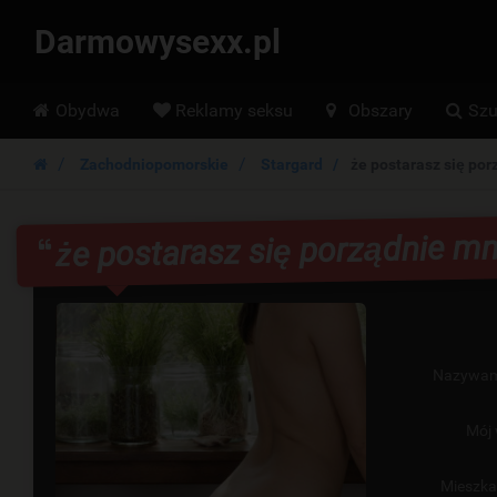
Darmowysexx.pl
Hoofdmenu
Obydwa
Reklamy seksu
Obszary
Szu
Zachodniopomorskie
Stargard
że postarasz się por
że postarasz się porządnie mn
Nazywam
Mój 
Mieszk