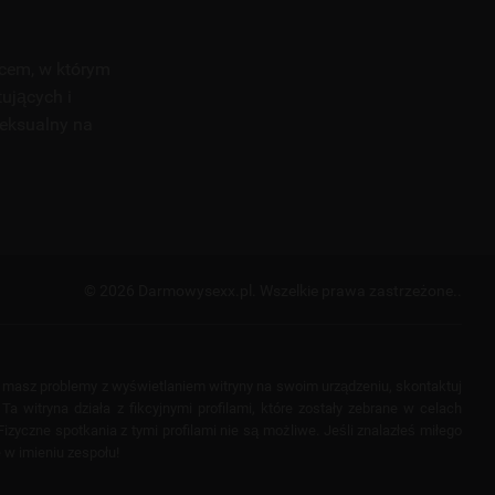
scem, w którym
tujących i
seksualny na
© 2026 Darmowysexx.pl.
Wszelkie prawa zastrzeżone..
i masz problemy z wyświetlaniem witryny na swoim urządzeniu, skontaktuj
a witryna działa z fikcyjnymi profilami, które zostały zebrane w celach
izyczne spotkania z tymi profilami nie są możliwe. Jeśli znalazłeś miłego
 w imieniu zespołu!