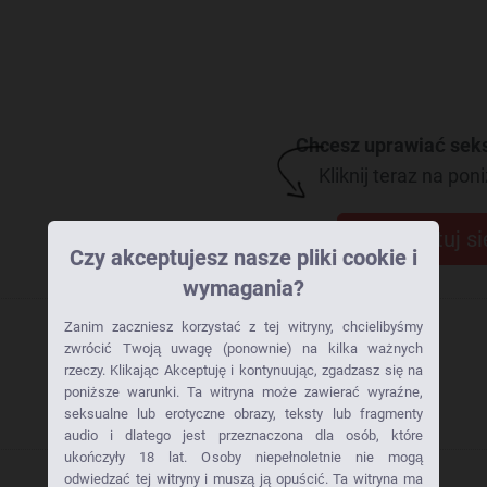
Chcesz uprawiać seks
Kliknij teraz na poni
Skontaktuj si
Czy akceptujesz nasze pliki cookie i
wymagania?
Zanim zaczniesz korzystać z tej witryny, chcielibyśmy
zwrócić Twoją uwagę (ponownie) na kilka ważnych
rzeczy. Klikając Akceptuję i kontynuując, zgadzasz się na
poniższe warunki. Ta witryna może zawierać wyraźne,
seksualne lub erotyczne obrazy, teksty lub fragmenty
audio i dlatego jest przeznaczona dla osób, które
ukończyły 18 lat. Osoby niepełnoletnie nie mogą
odwiedzać tej witryny i muszą ją opuścić. Ta witryna ma