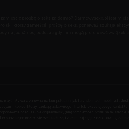
zamieścić prośbę o seks za darmo? Darmowysexx.pl jest miej
Polski, którzy zamieścili prośbę o seks, ponieważ szukają ekscy
ody na jedną noc, podczas gdy inni mogą preferować związek 
 może być używana zarówno na komputerach, jak i urządzeniach mobilnych. Jeśl
yzn i kobiet, którzy szukają zabawnego flirtu lub ekscytującego kontaktu. T
powiedzialności za (nie)poprawność, (nie)kompletność profili na tej stronie. F
puszczając oczko. Nie czekaj dłużej i zarejestruj się już dziś. Baw się dobrze