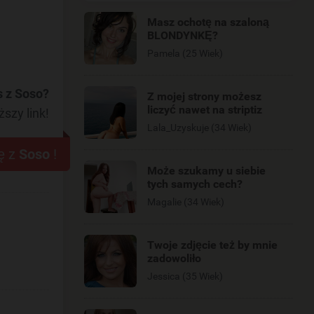
Masz ochotę na szaloną
BLONDYNKĘ?
Pamela (25 Wiek)
 z Soso?
Z mojej strony możesz
liczyć nawet na striptiz
ższy link!
Lala_Uzyskuje (34 Wiek)
ę z
Soso
!
Może szukamy u siebie
tych samych cech?
Magalie (34 Wiek)
Twoje zdjęcie też by mnie
zadowoliło
Jessica (35 Wiek)