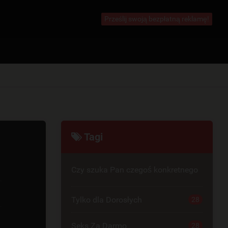
Prześlij swoją bezpłatną reklamę!
Tagi
Czy szuka Pan czegoś konkretnego
Tylko dla Dorosłych
28
Seks Za Darmo
28