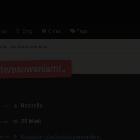
kaj
Blog
O nas
Tags
ami i zainteresowaniami
interesowaniami
Rachelle
 się:
25 Wiek
wiek:
Koszalin
(Zachodniopomorskie)
am w: