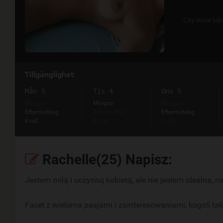
Czy mnie lub
Tillgänglighet:
Mån 3
Tis 4
Ons 5
Morgon
Morgon
Morgon
Eftermiddag
Eftermiddag
Eftermiddag
Kväll
Kväll
Kväll
Rachelle(25) Napisz:
Jestem miłą i uczynną kobietą, ale nie jestem idealna, 
Facet z wieloma pasjami i zainteresowaniami, kogoś tak