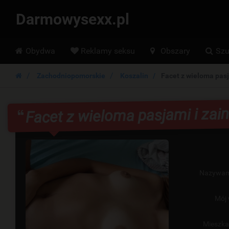
Darmowysexx.pl
Hoofdmenu
Obydwa
Reklamy seksu
Obszary
Szu
Zachodniopomorskie
Koszalin
Facet z wieloma pasj
Facet z wieloma pasjami i za
Nazywam
Mój 
Mieszk