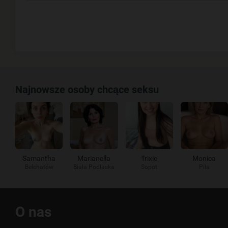
Najnowsze osoby chcące seksu
Samantha
Marianella
Trixie
Monica
Bełchatów
Biała Podlaska
Sopot
Piła
Przydatne
O nas