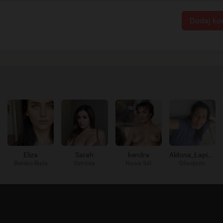
Dodaj ko
Eliza
Sarah
kendra
Aldona_Łapie_go
Bielsko-Biała
Ostróda
Nowa Sól
Oświęcim