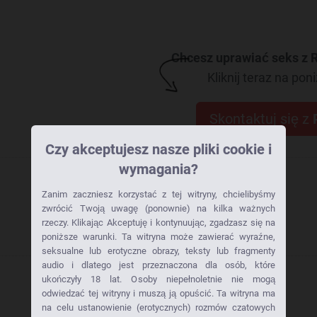
Chcesz uprawiać seks z 
Kliknij teraz na poni
Skontaktuj się z
Czy akceptujesz nasze pliki cookie i
wymagania?
Zanim zaczniesz korzystać z tej witryny, chcielibyśmy
zwrócić Twoją uwagę (ponownie) na kilka ważnych
rzeczy. Klikając Akceptuję i kontynuując, zgadzasz się na
poniższe warunki. Ta witryna może zawierać wyraźne,
seksualne lub erotyczne obrazy, teksty lub fragmenty
audio i dlatego jest przeznaczona dla osób, które
ukończyły 18 lat. Osoby niepełnoletnie nie mogą
odwiedzać tej witryny i muszą ją opuścić. Ta witryna ma
na celu ustanowienie (erotycznych) rozmów czatowych