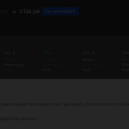
3
Tak jak
Czy mnie lubisz?!
isz??
Tor 6
Idag
Lör 8
Sön
Morgon
Morgon
Morgon
Mor
Eftermiddag
Eftermiddag
Eftermiddag
Efte
Kväll
Kväll
Kväll
Kväl
na pewno jakieś tam wady mam, ale wierzę, że nie zwrócisz na ni
iego tutaj szukam.