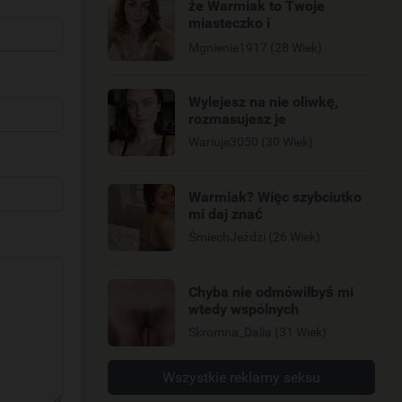
że Warmiak to Twoje
miasteczko i
poszalejemy?
Mgnienie1917 (28 Wiek)
Wylejesz na nie oliwkę,
rozmasujesz je
Wariuje3050 (30 Wiek)
Warmiak? Więc szybciutko
mi daj znać
ŚmiechJeździ (26 Wiek)
Chyba nie odmówiłbyś mi
wtedy wspólnych
Skromna_Dalia (31 Wiek)
Wszystkie reklamy seksu