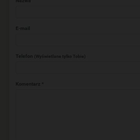
Nazwa
E-mail
Telefon
(Wyświetlane tylko Tobie)
Komentarz *