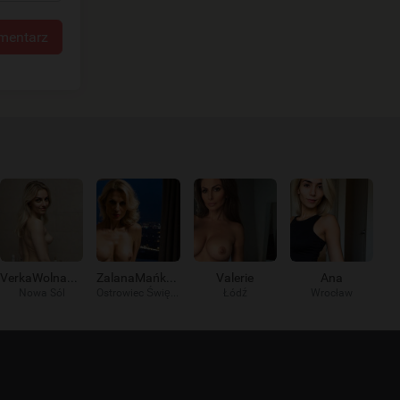
mentarz
VerkaWolna9578
ZalanaMańka191
Valerie
Ana
Nowa Sól
Ostrowiec Świętokrzyski
Łódź
Wrocław