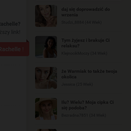
daj się doprowadzić do
wrzenia
Studzi_8884 (44 Wiek)
Rachelle?
ższy link!
Tym żyjesz i brakuje Ci
relaksu?
Rachelle
!
KlejnocikMoczy (34 Wiek)
że Warmiak to także twoja
okolica
Jessica (25 Wiek)
Ilu? Wielu? Moja cipka Ci
się podoba?
Bezradna7851 (34 Wiek)