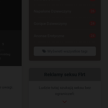
Napalone Dziewczyny
26
Gorące Dziewczyny
24
Anonse Erotyczne
24
 9
gon
Wyświetl wszystkie tagi
rmiddag
l
Powiązany
Reklamy seksu Flrt
link
e uwagi.
Ludzie tutaj szukają seksu bez
ograniczeń: