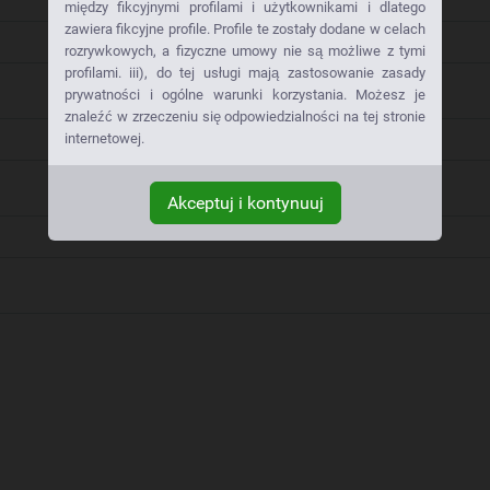
między fikcyjnymi profilami i użytkownikami i dlatego
zawiera fikcyjne profile. Profile te zostały dodane w celach
rozrywkowych, a fizyczne umowy nie są możliwe z tymi
profilami. iii), do tej usługi mają zastosowanie zasady
prywatności i ogólne warunki korzystania. Możesz je
znaleźć w zrzeczeniu się odpowiedzialności na tej stronie
internetowej.
Akceptuj i kontynuuj