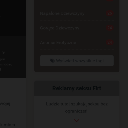
Napalone Dziewczyny
26
Gorące Dziewczyny
24
Anonse Erotyczne
24
 9
gon
Wyświetl wszystkie tagi
rmiddag
l
Powiązany
Reklamy seksu Flrt
link
wojej
Ludzie tutaj szukają seksu bez
ograniczeń:
ak miała