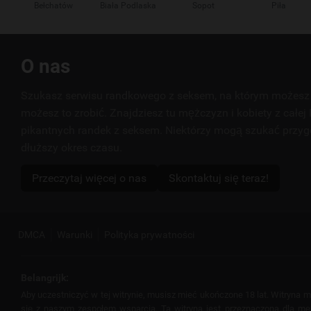
Bełchatów
Biała Podlaska
Sopot
Piła
Przydatne
O nas
linki
Szukasz serwisu randkowego z seksem, na którym możesz 
możesz to zrobić. Znajdziesz tu mężczyzn i kobiety z całej 
pikantnych randek z seksem. Niektórzy mogą szukać przyg
dłuższy okres czasu.
Przeczytaj więcej o nas
Skontaktuj się teraz!
DMCA
Warunki
Polityka prywatności
Belangrijk:
Aby uczestniczyć w tej witrynie, musisz mieć ukończone 18 lat. Witryna
się z naszym zespołem wsparcia. Ta witryna jest przeznaczona dla mężcz