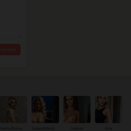
mentarz
VerkaWolna9578
ZalanaMańka191
Valerie
Ana