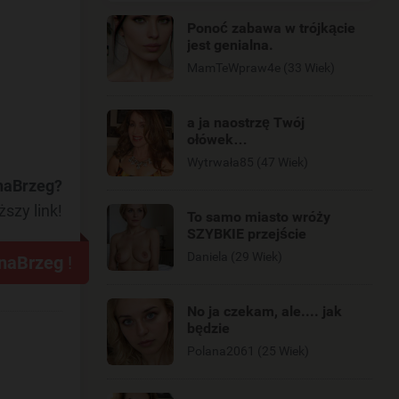
Ponoć zabawa w trójkącie
jest genialna.
MamTeWpraw4e (33 Wiek)
a ja naostrzę Twój
ołówek…
Wytrwała85 (47 Wiek)
lnaBrzeg?
ższy link!
To samo miasto wróży
SZYBKIE przejście
Daniela (29 Wiek)
lnaBrzeg
!
No ja czekam, ale.... jak
będzie
Polana2061 (25 Wiek)