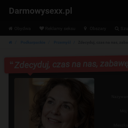
Darmowysexx.pl
Hoofdmenu
Obydwa
Reklamy seksu
Obszary
Szu
Podkarpackie
Przemyśl
Zdecyduj, czas na nas, zab
Zdecyduj, czas na nas, zabaw
Nazywam
Mój 
Mieszk