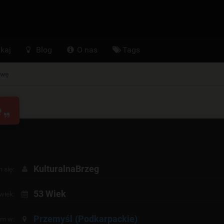
kaj
Blog
O nas
Tags
awę
ę
KulturalnaBrzeg
 się:
53 Wiek
wiek:
Przemyśl
(Podkarpackie)
am w: