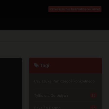
Prześlij swoją bezpłatną reklamę!
Tagi
Czy szuka Pan czegoś konkretnego
Tylko dla Dorosłych
28
Seks Za Darmo
28