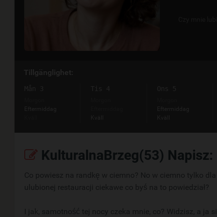
Czy mnie lub
Tillgänglighet:
Mån 3
Tis 4
Ons 5
Morgon
Morgon
Morgon
Eftermiddag
Eftermiddag
Eftermiddag
Kväll
Kväll
Kväll
KulturalnaBrzeg(53) Napisz:
Co powiesz na randkę w ciemno? No w ciemno tylko dla m
ulubionej restauracji ciekawe co byś na to powiedział?
I jak, samotność tej nocy czeka mnie, co? Widzisz, a ja 