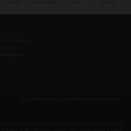
Nowa Sól
Ostrowiec Świętokrzyski
Łódź
Wrocław
scem, w którym
tujących i
seksualny na
© 2026 Darmowysexx.pl.
Wszelkie prawa zastrzeżone..
i masz problemy z wyświetlaniem witryny na swoim urządzeniu, skontaktuj
a witryna działa z fikcyjnymi profilami, które zostały zebrane w celach