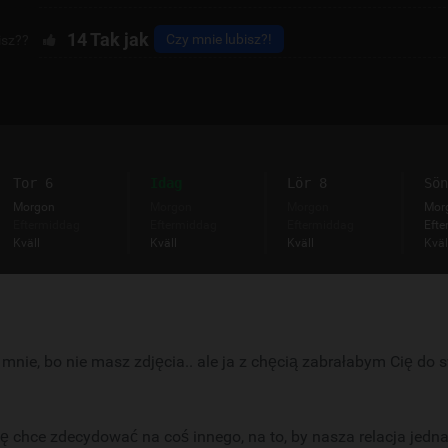
14
Tak jak
Czy mnie lubisz?!
isz??
Tor 6
Idag
Lör 8
Sön
Morgon
Morgon
Morgon
Mor
Eftermiddag
Eftermiddag
Eftermiddag
Efte
Kväll
Kväll
Kväll
Kväl
nie, bo nie masz zdjęcia.. ale ja z chęcią zabrałabym Cię do s
się chce zdecydować na coś innego, na to, by nasza relacja jedn