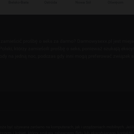
Bielsko-Biała
Ostróda
Nowa Sól
Oświęcim
zamieścić prośbę o seks za darmo? Darmowysexx.pl jest miej
Polski, którzy zamieścili prośbę o seks, ponieważ szukają ekscy
ody na jedną noc, podczas gdy inni mogą preferować związek 
 może być używana zarówno na komputerach, jak i urządzeniach mobilnych. Jeśl
yzn i kobiet, którzy szukają zabawnego flirtu lub ekscytującego kontaktu. T