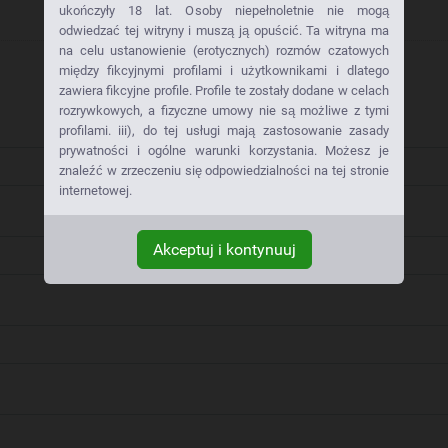
ukończyły 18 lat. Osoby niepełnoletnie nie mogą
odwiedzać tej witryny i muszą ją opuścić. Ta witryna ma
na celu ustanowienie (erotycznych) rozmów czatowych
między fikcyjnymi profilami i użytkownikami i dlatego
zawiera fikcyjne profile. Profile te zostały dodane w celach
rozrywkowych, a fizyczne umowy nie są możliwe z tymi
profilami. iii), do tej usługi mają zastosowanie zasady
prywatności i ogólne warunki korzystania. Możesz je
znaleźć w zrzeczeniu się odpowiedzialności na tej stronie
internetowej.
Akceptuj i kontynuuj