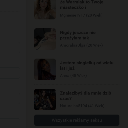
że Warmiak to Twoje
miasteczko i
poszalejemy?
Mgnienie1917 (28 Wiek)
Nigdy jeszcze nie
przeżyłam tak
AmoralnaUlga (28 Wiek)
Jestem singielką od wielu
lat i już
Anna (48 Wiek)
Znalazłbyś dla mnie dziś
czas?
Naturalna5194 (41 Wiek)
Wszystkie reklamy seksu