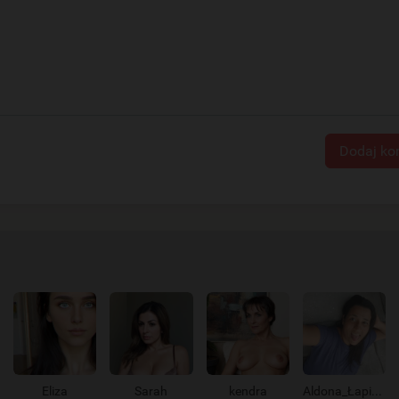
Dodaj ko
Eliza
Sarah
kendra
Aldona_Łapie_go