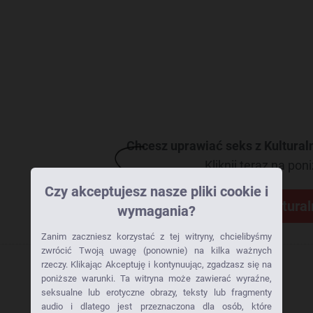
Chcesz uprawiać seks z Kultura
Kliknij teraz na poni
Czy akceptujesz nasze pliki cookie i
Skontaktuj się z
Kultura
wymagania?
Zanim zaczniesz korzystać z tej witryny, chcielibyśmy
zwrócić Twoją uwagę (ponownie) na kilka ważnych
rzeczy. Klikając Akceptuję i kontynuując, zgadzasz się na
poniższe warunki. Ta witryna może zawierać wyraźne,
seksualne lub erotyczne obrazy, teksty lub fragmenty
audio i dlatego jest przeznaczona dla osób, które