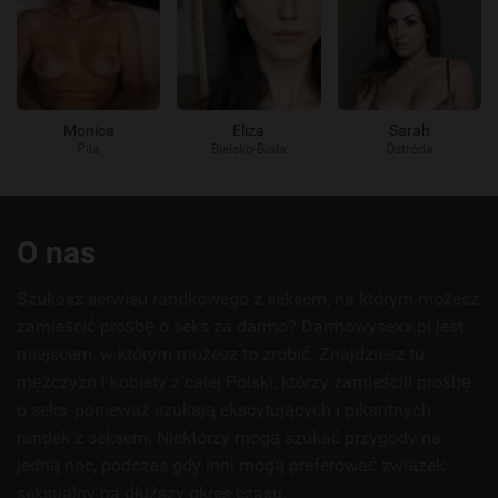
Monica
Eliza
Sarah
Piła
Bielsko-Biała
Ostróda
Przydatne
O nas
linki
Szukasz serwisu randkowego z seksem, na którym możesz
zamieścić prośbę o seks za darmo? Darmowysexx.pl jest
miejscem, w którym możesz to zrobić. Znajdziesz tu
mężczyzn i kobiety z całej Polski, którzy zamieścili prośbę
o seks, ponieważ szukają ekscytujących i pikantnych
randek z seksem. Niektórzy mogą szukać przygody na
jedną noc, podczas gdy inni mogą preferować związek
seksualny na dłuższy okres czasu.