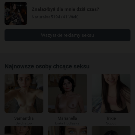
Znalazłbyś dla mnie dziś czas?
Naturalna5194 (41 Wiek)
Wszystkie reklamy seksu
Najnowsze osoby chcące seksu
Samantha
Marianella
Trixie
Bełchatów
Biała Podlaska
Sopot