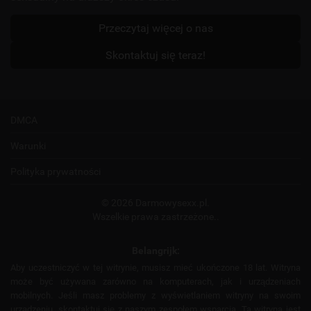
Przeczytaj więcej o nas
Skontaktuj się teraz!
DMCA
Warunki
Polityka prywatności
© 2026 Darmowysexx.pl.
Wszelkie prawa zastrzeżone..
Belangrijk:
Aby uczestniczyć w tej witrynie, musisz mieć ukończone 18 lat. Witryna
może być używana zarówno na komputerach, jak i urządzeniach
mobilnych. Jeśli masz problemy z wyświetlaniem witryny na swoim
urządzeniu, skontaktuj się z naszym zespołem wsparcia. Ta witryna jest