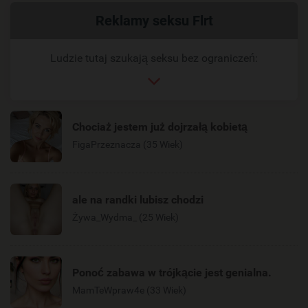
Powiązany
Reklamy seksu Flrt
link
Ludzie tutaj szukają seksu bez ograniczeń:
Chociaż jestem już dojrzałą kobietą
FigaPrzeznacza (35 Wiek)
ale na randki lubisz chodzi
Żywa_Wydma_ (25 Wiek)
Ponoć zabawa w trójkącie jest genialna.
MamTeWpraw4e (33 Wiek)