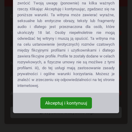
zwrócić Twoją uwagę (ponownie) na kilka ważnych
rzeczy. Klikając Akceptuję i kontynuując, zgadzasz się na
poniższe warunki. Ta witryna może zawierać wyraźne,
Czy szuka Pan czegoś konkretnego
seksualne lub erotyczne obrazy, teksty lub fragmenty
audio i dlatego jest przeznaczona dla osób, które
Tylko dla Dorosłych
ukończyły 18 lat. Osoby niepełnoletnie nie mogą
28
odwiedzać tej witryny i muszą ją opuścić. Ta witryna ma
na celu ustanowienie (erotycznych) rozmów czatowych
Seks Za Darmo
28
między fikcyjnymi profilami i użytkownikami i dlatego
zawiera fikcyjne profile. Profile te zostały dodane w celach
rozrywkowych, a fizyczne umowy nie są możliwe z tymi
Napalone Dziewczyny
26
profilami. iii), do tej usługi mają zastosowanie zasady
prywatności i ogólne warunki korzystania. Możesz je
Gorące Dziewczyny
24
znaleźć w zrzeczeniu się odpowiedzialności na tej stronie
internetowej.
Anonse Erotyczne
24
Akceptuj i kontynuuj
Wyświetl wszystkie tagi