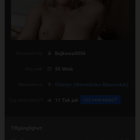
Bajkowa5056
Nazywam się:
55 Wiek
Mój wiek:
Olsztyn
(Warmińsko-Mazurskie)
Mieszkam w:
11
Tak jak
Czy mnie lubisz?!
Czy mnie lubisz??
Tillgänglighet: