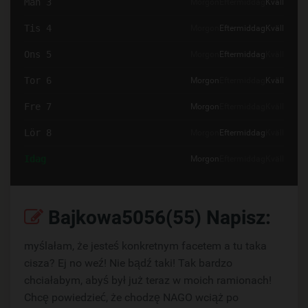
Mån 3
Morgon
Eftermiddag
Kväll
Tis 4
Morgon
Eftermiddag
Kväll
Ons 5
Morgon
Eftermiddag
Kväll
Tor 6
Morgon
Eftermiddag
Kväll
Fre 7
Morgon
Eftermiddag
Kväll
Lör 8
Morgon
Eftermiddag
Kväll
Idag
Morgon
Eftermiddag
Kväll
Bajkowa5056(55) Napisz:
myślałam, że jesteś konkretnym facetem a tu taka
cisza? Ej no weź! Nie bądź taki! Tak bardzo
chciałabym, abyś był już teraz w moich ramionach!
Chcę powiedzieć, że chodzę NAGO wciąż po