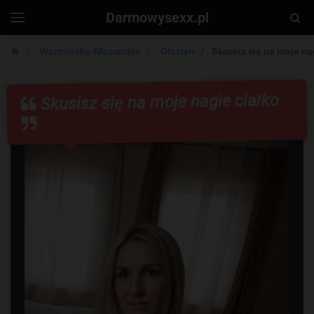
Darmowysexx.pl
Togg
Toggle
navigation
Sear
Warmińsko-Mazurskie
Olsztyn
Skusisz się na moje na
Skusisz się na moje nagie ciałko